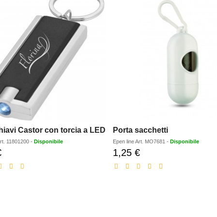
hiavi Castor con torcia a LED
Porta sacchetti
rt.
11801200
-
Disponibile
Epen line
Art.
MO7681
-
Disponibile
€
1,25 €
Prezzo
Prezzo
scontato
scontato