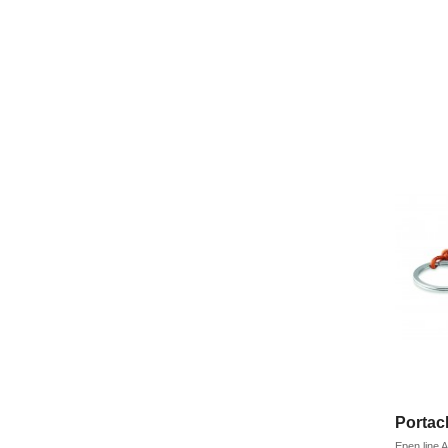
Portach
Epen line
A