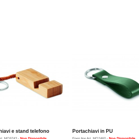
iavi e stand telefono
Portachiavi in PU
rt.
MO9743
-
Non Disponibile
Epen line
Art.
MO2460
-
Non Disponibile