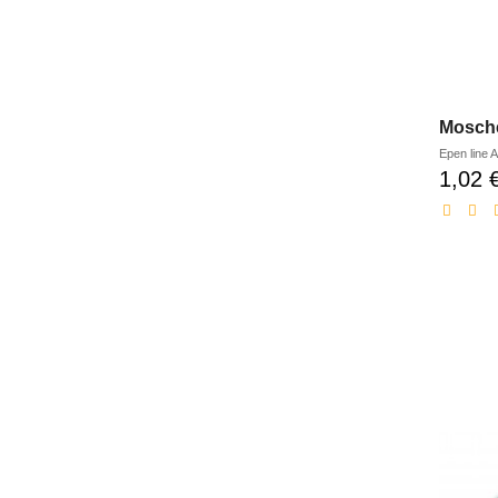
Mosche
Epen line
A
1,02 