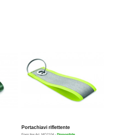
Portachiavi riflettente
Epen line
Art.
MO2104
-
Disponibile