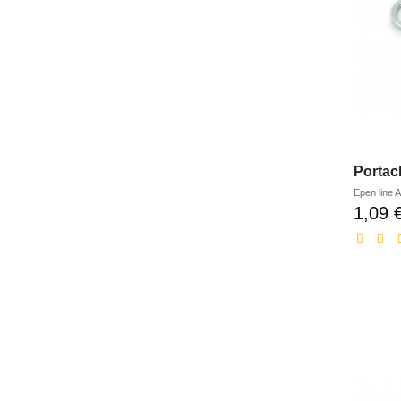
Portac
Epen line
A
1,09 