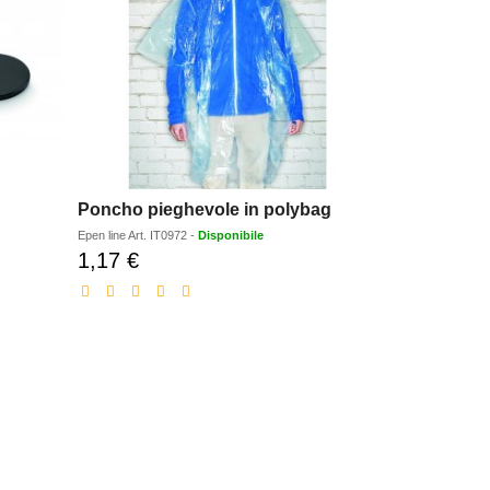
Poncho pieghevole in polybag
Epen line
Art.
IT0972
-
Disponibile
1,17 €
Prezzo
scontato