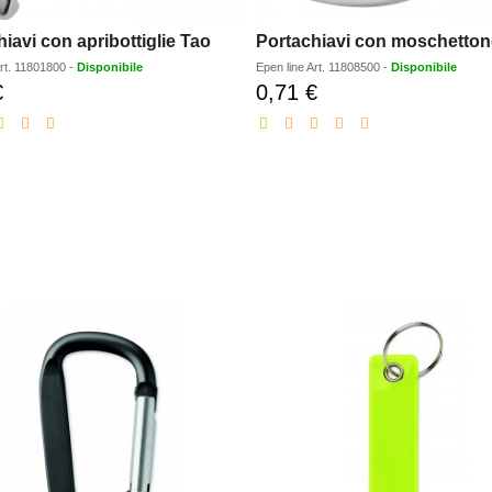
iavi con apribottiglie Tao
Portachiavi con moschetton
rt.
11801800
-
Disponibile
Epen line
Art.
11808500
-
Disponibile
€
0,71 €
Prezzo
Prezzo
scontato
scontato