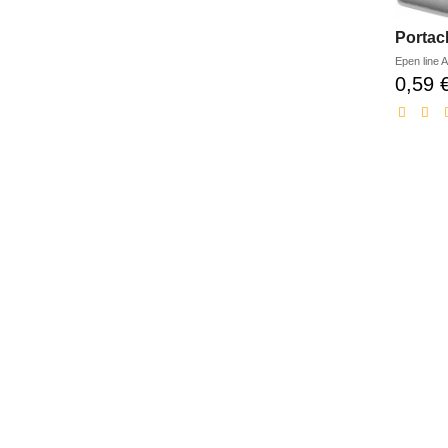
Portach
Epen line
A
0,59 