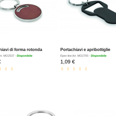
hiavi di forma rotonda
Portachiavi e apribottiglie
rt.
MO2537
-
Disponibile
Epen line
Art.
MO2793
-
Disponibile
€
1,09 €
Prezzo
Prezzo
scontato
scontato