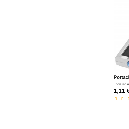
Portac
Epen line
A
1,11 