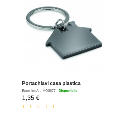
Portachiavi casa plastica
Epen line
Art.
MO8877
-
Disponibile
1,35 €
Prezzo
scontato