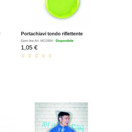
C
Portachiavi tondo riflettente
Epen line
Art.
MO2884
-
Disponibile
1,05 €
Prezzo
scontato