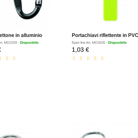
ttone in alluminio
Portachiavi riflettente in PV
rt.
MO2259
-
Disponibile
Epen line
Art.
MO2626
-
Disponibile
€
1,03 €
Prezzo
Prezzo
scontato
scontato