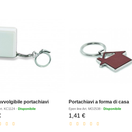
vvolgibile portachiavi
Portachiavi a forma di casa
rt.
KC1124
-
Disponibile
Epen line
Art.
MO2538
-
Disponibile
€
1,41 €
Prezzo
Prezzo
scontato
scontato