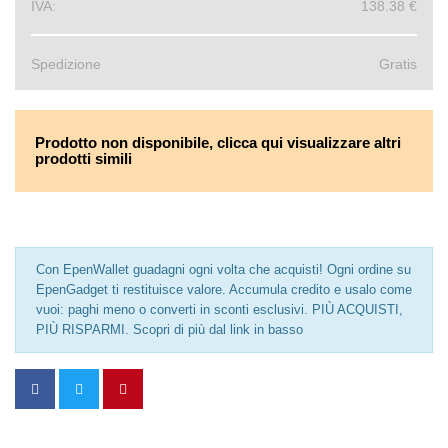
IVA:
138.38 €
Spedizione
Gratis
Prodotto non disponibile, clicca qui visualizzare altri
prodotti simili
Con EpenWallet guadagni ogni volta che acquisti! Ogni ordine su
EpenGadget ti restituisce valore. Accumula credito e usalo come
vuoi: paghi meno o converti in sconti esclusivi. PIÙ ACQUISTI,
PIÙ RISPARMI. Scopri di più dal link in basso