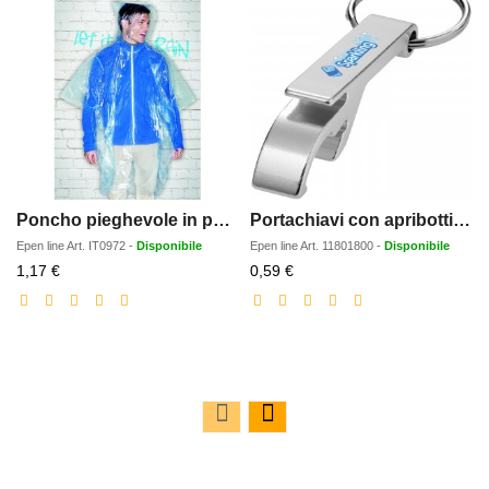
Poncho pieghevole in polybag
Portachiavi con apribottiglie Tao
Epen line
Art.
IT0972
-
Disponibile
Epen line
Art.
11801800
-
Disponibile
Prezzo
Prezzo
1,17 €
0,59 €
scontato
scontato