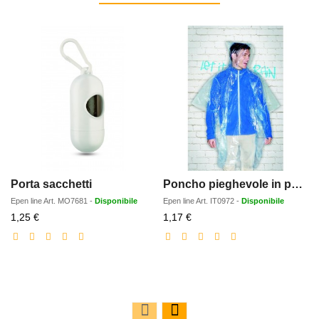
Porta sacchetti
Poncho pieghevole in polybag
Epen line
Art.
MO7681
-
Disponibile
Epen line
Art.
IT0972
-
Disponibile
Prezzo
Prezzo
1,25 €
1,17 €
scontato
scontato