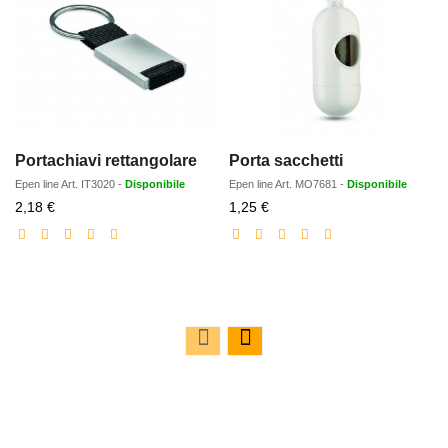
Portachiavi rettangolare
Porta sacchetti
Epen line
Art.
IT3020
-
Disponibile
Epen line
Art.
MO7681
-
Disponibile
Prezzo
Prezzo
2,18 €
1,25 €
scontato
scontato