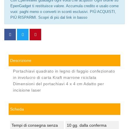
Con EpenWallet guadagni ogni volta che acquisti! Ogni ordine su
EpenGadget ti restituisce valore. Accumula credito e usalo come
vuoi: paghi meno o converti in sconti esclusivi. PIÙ ACQUISTI,
PIÙ RISPARMI. Scopri di più dal link in basso
Descrizione
Portachiavi quadrato in legno di faggio confezionato
in involucro di carta Kraft marrone riciclata
Dimensioni del portachiavi 4 x 4 cm Adatto per
incisione laser
Scheda
Tempi di consegna senza
10 gg. dalla conferma