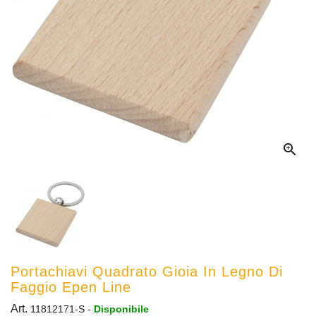

Portachiavi Quadrato Gioia In Legno Di
Faggio Epen Line
Art.
11812171-S
-
Disponibile