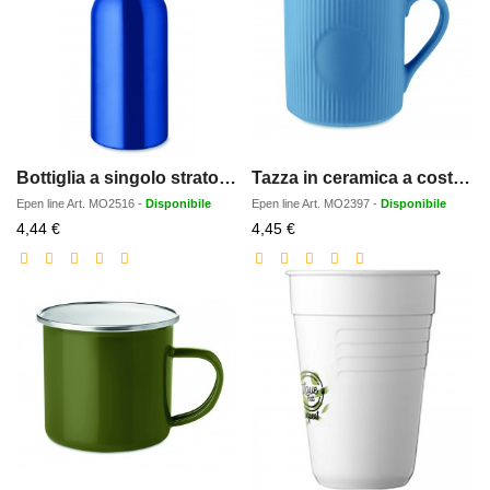
Bottiglia a singolo strato 500
Tazza in ceramica a coste 340 m
Epen line
Art.
MO2516
-
Disponibile
Epen line
Art.
MO2397
-
Disponibile
Prezzo
Prezzo
4,44 €
4,45 €
scontato
scontato