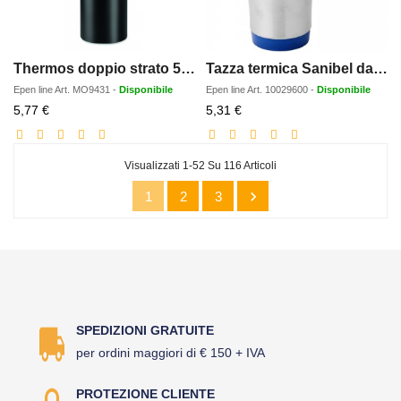
Thermos doppio strato 500ml
Tazza termica Sanibel da 400 ml
Epen line
Art.
MO9431
-
Disponibile
Epen line
Art.
10029600
-
Disponibile
Prezzo
Prezzo
5,77 €
5,31 €
scontato
scontato
Visualizzati 1-52 Su 116 Articoli

1
2
3
SPEDIZIONI GRATUITE
per ordini maggiori di € 150 + IVA
PROTEZIONE CLIENTE