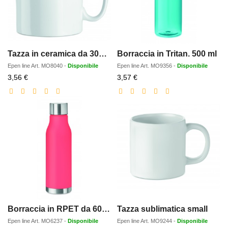
Tazza in ceramica da 300 ml
Borraccia in Tritan. 500 ml
Epen line
Art.
MO8040
-
Disponibile
Epen line
Art.
MO9356
-
Disponibile
Prezzo
Prezzo
3,56 €
3,57 €
scontato
scontato
Borraccia in RPET da 600ml
Tazza sublimatica small
Epen line
Art.
MO6237
-
Disponibile
Epen line
Art.
MO9244
-
Disponibile