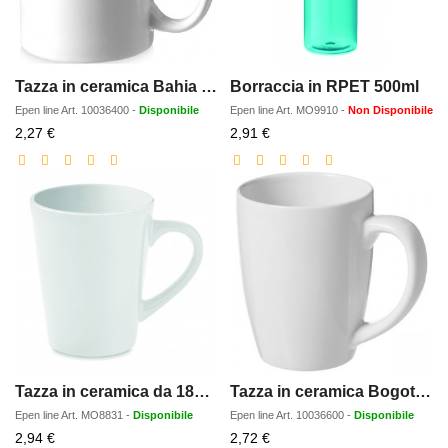
Tazza in ceramica Bahia da 330 ml
Borraccia in RPET 500ml
Epen line
Art.
10036400
-
Disponibile
Epen line
Art.
MO9910
-
Non Disponibile
Prezzo
Prezzo
2,27 €
2,91 €
scontato
scontato
Tazza in ceramica da 180 ml.
Tazza in ceramica Bogota da 350 ml
Epen line
Art.
MO8831
-
Disponibile
Epen line
Art.
10036600
-
Disponibile
Prezzo
Prezzo
2,94 €
2,72 €