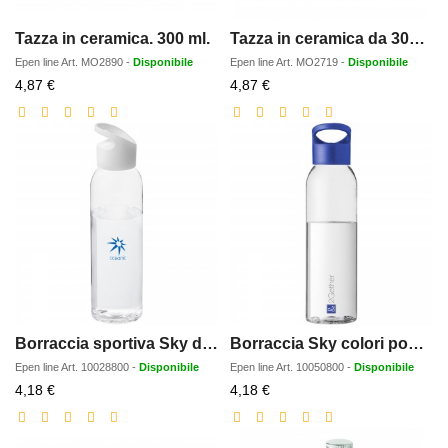
Tazza in ceramica. 300 ml.
Tazza in ceramica da 300 ml
Epen line
Art.
MO2890
-
Disponibile
Epen line
Art.
MO2719
-
Disponibile
Prezzo
Prezzo
4,87 €
4,87 €
scontato
scontato
Borraccia sportiva Sky da 650 ml in Tritan
Borraccia Sky colori pop da 650 ml Tritan
Epen line
Art.
10028800
-
Disponibile
Epen line
Art.
10050800
-
Disponibile
Prezzo
Prezzo
4,18 €
4,18 €
scontato
scontato