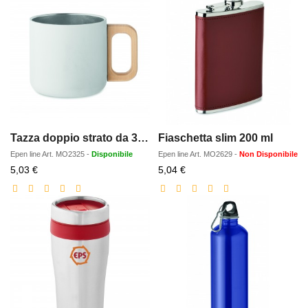
Tazza doppio strato da 350 ml
Fiaschetta slim 200 ml
Epen line
Art.
MO2325
-
Disponibile
Epen line
Art.
MO2629
-
Non Disponibile
Prezzo
Prezzo
5,03 €
5,04 €
scontato
scontato