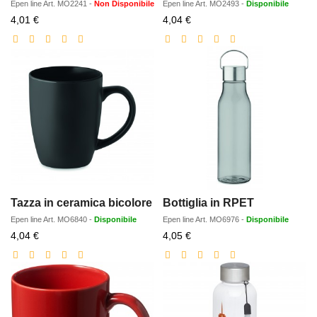
Epen line
Art.
MO2241
-
Non Disponibile
Epen line
Art.
MO2493
-
Disponibile
Prezzo
Prezzo
4,01 €
4,04 €
scontato
scontato
Tazza in ceramica bicolore
Bottiglia in RPET
Epen line
Art.
MO6840
-
Disponibile
Epen line
Art.
MO6976
-
Disponibile
Prezzo
Prezzo
4,04 €
4,05 €
scontato
scontato