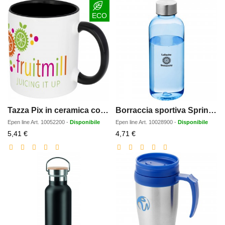
ECO
Tazza Pix in ceramica colorata per sublimazione da 330 ml
Borraccia sportiva Spring da 600 ml in Tritan
Epen line
Art.
10052200
-
Disponibile
Epen line
Art.
10028900
-
Disponibile
Prezzo
Prezzo
5,41 €
4,71 €
scontato
scontato