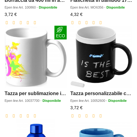
Borraccia da 400 ml in acciaio inossidabile certificato RCS a parete singola con moschettone Oregon
Fiaschetta in bamboo 170ml
Epen line
Art.
100860
-
Disponibile
Epen line
Art.
MO6356
-
Disponibile
Prezzo
Prezzo
3,72 €
4,32 €
scontato
scontato
ECO
Tazza per sublimazione in ceramica Pic da 330 ml
Tazza personalizzabile con gessetto
Epen line
Art.
10037700
-
Disponibile
Epen line
Art.
10052600
-
Disponibile
Prezzo
3,72 €
scontato