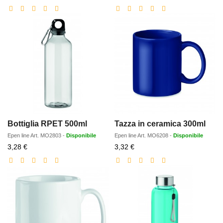
scontato
scontato
Bottiglia RPET 500ml
Tazza in ceramica 300ml
Epen line
Art.
MO2803
-
Disponibile
Epen line
Art.
MO6208
-
Disponibile
Prezzo
Prezzo
3,28 €
3,32 €
scontato
scontato