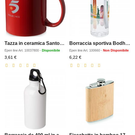
Tazza in ceramica Santos da 330 ml
Borraccia sportiva Bodhi da 500 ml
Epen line
Art.
10037800
-
Disponibile
Epen line
Art.
100660
-
Non Disponibile
Prezzo
Prezzo
3,61 €
6,22 €
scontato
scontato