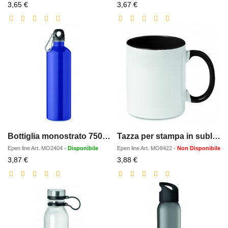
Prezzo
Prezzo
3,65 €
3,67 €
scontato
scontato
Bottiglia monostrato 750ml
Tazza per stampa in sublimazio
Epen line
Art.
MO2404
-
Disponibile
Epen line
Art.
MO8422
-
Non Disponibile
Prezzo
Prezzo
3,87 €
3,88 €
scontato
scontato