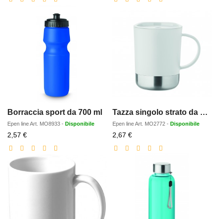
Borraccia sport da 700 ml
Tazza singolo strato da 300 ml
Epen line
Art.
MO8933
-
Disponibile
Epen line
Art.
MO2772
-
Disponibile
Prezzo
Prezzo
2,57 €
2,67 €
scontato
scontato