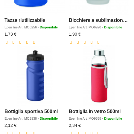
Tazza riutilizzabile
Bicchiere a sublimazione 44ml
Epen line
Art.
MO6256
-
Disponibile
Epen line
Art.
MO6920
-
Disponibile
Prezzo
Prezzo
1,73 €
1,90 €
scontato
scontato
Bottiglia sportiva 500ml
Bottiglia in vetro 500ml
Epen line
Art.
MO2938
-
Disponibile
Epen line
Art.
MO9358
-
Disponibile
Prezzo
Prezzo
2,12 €
2,34 €
scontato
scontato