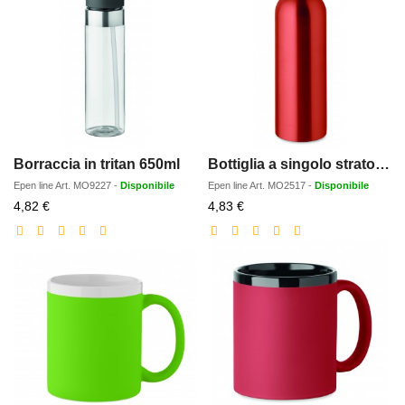
Borraccia in tritan 650ml
Bottiglia a singolo strato750 m
Epen line
Art.
MO9227
-
Disponibile
Epen line
Art.
MO2517
-
Disponibile
Prezzo
Prezzo
4,82 €
4,83 €
scontato
scontato