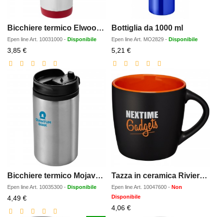
Bicchiere termico Elwood da 410 ml
Bottiglia da 1000 ml
Epen line
Art.
10031000
-
Disponibile
Epen line
Art.
MO2829
-
Disponibile
Prezzo
Prezzo
3,85 €
5,21 €
scontato
scontato
Bicchiere termico Mojave da 300 ml
Tazza in ceramica Riviera da 340 ml
Epen line
Art.
10035300
-
Disponibile
Epen line
Art.
10047600
-
Non
Prezzo
Disponibile
4,49 €
scontato
Prezzo
4,06 €
scontato