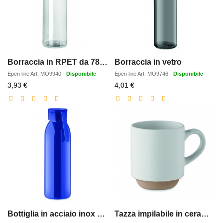
Borraccia in RPET da 780ml
Borraccia in vetro
Epen line
Art.
MO9940
-
Disponibile
Epen line
Art.
MO9746
-
Disponibile
Prezzo
Prezzo
3,93 €
4,01 €
scontato
scontato
Bottiglia in acciaio inox 650ml
Tazza impilabile in ceramica da 17