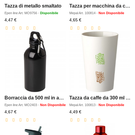
Tazza di metallo smaltato
Tazza per macchina da caffe da 165 ml Mepal
Epen line
Art.
MO9756
-
Disponibile
Mepal
Art.
100814
-
Non Disponibile
Prezzo
Prezzo
4,47 €
4,65 €
scontato
scontato
Borraccia da 500 ml in acciaio inossidabile
Tazza da caffe da 300 ml Mepal Pro
Epen line
Art.
MO2403
-
Non Disponibile
Mepal
Art.
100813
-
Non Disponibile
Prezzo
Prezzo
4,67 €
4,49 €
scontato
scontato