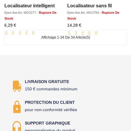
Localisateur intelligent
Localisateur sans fil
Epen line
Art.
MO2277
-
Rupture De
Epen line
Art.
MO2759
-
Rupture De
Stock
Stock
Prix
Prix
6,29 €
14,28 €
réduit
réduit
Affichage 1-34 De 34 Article(s)
LIVRAISON GRATUITE
150 € commandes minimum
PROTECTION DU CLIENT
pour non-conformité vérifiée
SUPPORT GRAPHIQUE
personnalisation du produit