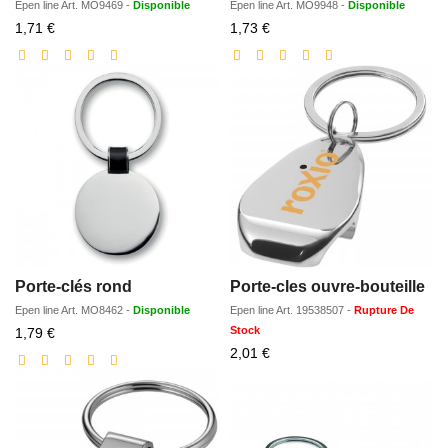
Epen line
Art.
MO9469
-
Disponible
Epen line
Art.
MO9948
-
Disponible
Prix
Prix
1,71 €
1,73 €
réduit
réduit
Porte-clés rond
Porte-cles ouvre-bouteille
Epen line
Art.
MO8462
-
Disponible
Epen line
Art.
19538507
-
Rupture De
Prix
Stock
1,79 €
réduit
Prix
2,01 €
réduit