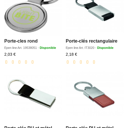
Porte-cles rond
Porte-clés rectangulaire
Epen line
Art.
19538051
-
Disponible
Epen line
Art.
IT3020
-
Disponible
Prix
Prix
2,03 €
2,18 €
réduit
réduit