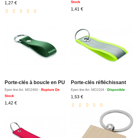
Prix
Stock
1,27 €
réduit
Prix
1,41 €
réduit
Porte-clés à boucle en PU
Porte-clés réfléchissant
Epen line
Art.
MO2460
-
Rupture De
Epen line
Art.
MO2104
-
Disponible
Stock
Prix
1,53 €
Prix
réduit
1,42 €
réduit