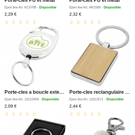
Porte-clés PU et métal
Porte-clés PU et métal
Epen line
Art.
KC6788
-
Disponible
Epen line
Art.
AR1589
-
Disponible
Prix
Prix
2,29 €
2,32 €
réduit
réduit
Porte-cles a boucle extensible Gerlos
Porte-cles rectangulaire Neta en bambou
Epen line
Art.
10210400
-
Disponible
Epen line
Art.
11812671
-
Disponible
Prix
Prix
2,09 €
2,44 €
réduit
réduit