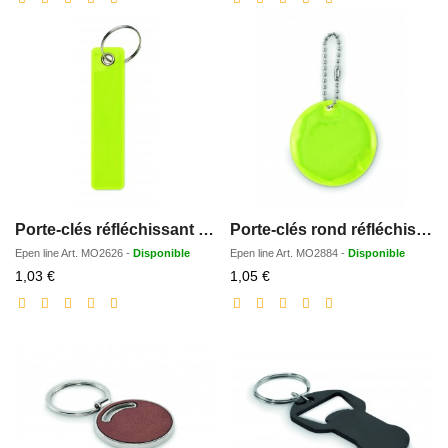
Porte-clés réfléchissant PVC
Porte-clés rond réfléchissant
Epen line
Art.
MO2626
-
Disponible
Epen line
Art.
MO2884
-
Disponible
Prix
Prix
1,03 €
1,05 €
réduit
réduit