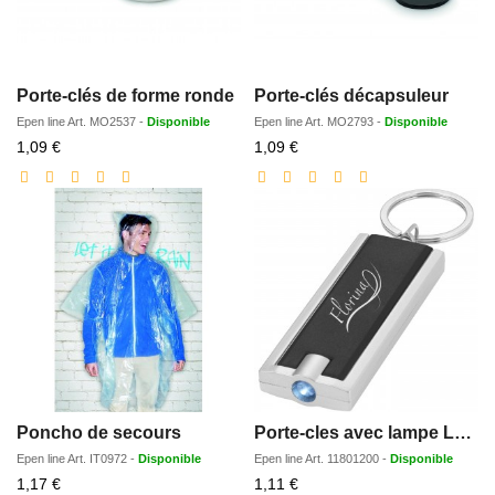
Porte-clés de forme ronde
Porte-clés décapsuleur
Epen line
Art.
MO2537
-
Disponible
Epen line
Art.
MO2793
-
Disponible
Prix
Prix
1,09 €
1,09 €
réduit
réduit
Poncho de secours
Porte-cles avec lampe LED Castor
Epen line
Art.
IT0972
-
Disponible
Epen line
Art.
11801200
-
Disponible
Prix
Prix
1,17 €
1,11 €