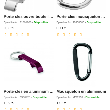
Porte-cles ouvre-bouteille et canette Tao
Porte-cles mousqueton Timor
Epen line
Art.
11801800
-
Disponible
Epen line
Art.
11808500
-
Disponible
Prix
Prix
0,59 €
0,71 €
réduit
réduit
Porte-clés en aluminium recyclé
Mousqueton en aluminium
Epen line
Art.
MO6923
-
Disponible
Epen line
Art.
MO2259
-
Disponible
Prix
Prix
1,02 €
1,02 €
réduit
réduit