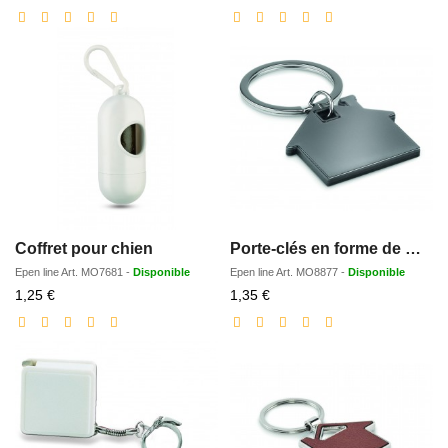
réduit
réduit
Coffret pour chien
Porte-clés en forme de maison
Epen line
Art.
MO7681
-
Disponible
Epen line
Art.
MO8877
-
Disponible
Prix
Prix
1,25 €
1,35 €
réduit
réduit