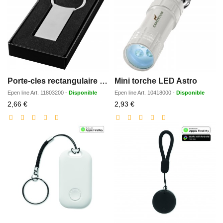
Porte-cles rectangulaire Omar
Mini torche LED Astro
Epen line
Art.
11803200
-
Disponible
Epen line
Art.
10418000
-
Disponible
Prix
Prix
2,66 €
2,93 €
réduit
réduit