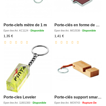
Porte-clefs mètre de 1 m
Porte-clés en forme de maison
Epen line
Art.
KC1124
-
Disponible
Epen line
Art.
MO2538
-
Disponible
Prix
Prix
1,35 €
1,41 €
réduit
réduit
Porte-cles Leveler
Porte-clés support smartphone
Epen line
Art.
11801300
-
Disponible
Epen line
Art.
MO9743
-
Rupture De