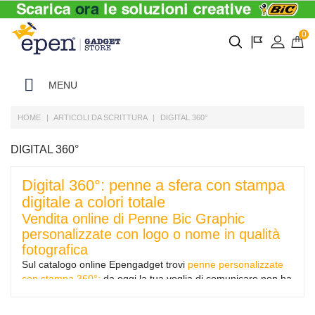
0
MENU
HOME
ARTICOLI DA SCRITTURA
DIGITAL 360°
DIGITAL 360°
Digital 360°: penne a sfera con stampa
digitale a colori totale
Vendita online di Penne Bic Graphic
personalizzate con logo o nome in qualità
fotografica
Sul catalogo online Epengadget trovi
penne personalizzate
con stampa 360°:
da oggi la tua voglia di comunicare non ha
più limiti con le soluzioni di scrittura con stampa digitale. Su
Epengadget
, infatti, è possibile scegliere i propri
articoli da