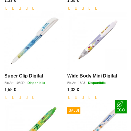
1,39 €
1,35 €
scontato
scontato
Super Clip Digital
Wide Body Mini Digital
Bic
Art.
1039D
-
Disponibile
Bic
Art.
1893
-
Disponibile
Prezzo
Prezzo
1,58 €
1,32 €
scontato
scontato
ECO
SALDI