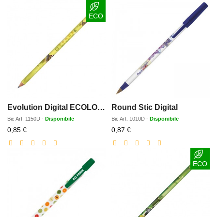
scrittura e gadget
e renderli unici grazie ad una
personalizzazione con stampa a colori
totale, a 360°,
ECO
appunto.
Evolution Digital ECOLOGICA senza gomma
Round Stic Digital
Bic
Art.
1150D
-
Disponibile
Bic
Art.
1010D
-
Disponibile
Prezzo
Prezzo
0,85 €
0,87 €
scontato
scontato
ECO