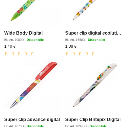
Wide Body Digital
Super clip digital ecolutions
Bic
Art.
1080D
-
Disponibile
Bic
Art.
1E50D
-
Disponibile
Prezzo
Prezzo
1,49 €
1,38 €
scontato
scontato
Super clip advance digital
Super Clip Britepix Digital
Bic
Art.
1073D
-
Disponibile
Bic
Art.
1039BD
-
Disponibile