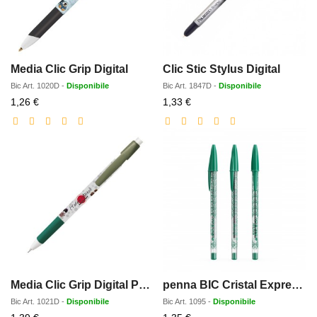
Media Clic Grip Digital
Clic Stic Stylus Digital
Bic
Art.
1020D
-
Disponibile
Bic
Art.
1847D
-
Disponibile
Prezzo
Prezzo
1,26 €
1,33 €
scontato
scontato
Media Clic Grip Digital Portamine
penna BIC Cristal Expression
Bic
Art.
1021D
-
Disponibile
Bic
Art.
1095
-
Disponibile
Prezzo
Prezzo