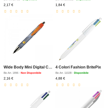
Prezzo
Prezzo
2,17 €
1,84 €
scontato
scontato
Wide Body Mini Digital Chrome
4 Colori Fashion BritePix
Bic
Art.
1896
-
Non Disponibile
Bic
Art.
1102B
-
Disponibile
Prezzo
Prezzo
2,16 €
4,88 €
scontato
scontato