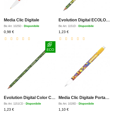
Media Clic Digitale
Evolution Digital ECOLOGICA con gomma
Bic
Art.
1025D
-
Disponibile
Bic
Art.
1151D
-
Disponibile
Prezzo
Prezzo
0,98 €
1,23 €
scontato
scontato
ECO
Evolution Digital Color Connection ECOLOGICA
Media Clic Digitale Portamine
Bic
Art.
1151CD
-
Disponibile
Bic
Art.
1028D
-
Disponibile
Prezzo
Prezzo
1,23 €
1,10 €