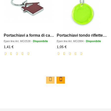
Portachiavi a forma di casa
Portachiavi tondo riflettente
Epen line
Art.
MO2538
-
Disponibile
Epen line
Art.
MO2884
-
Disponibile
Prezzo
Prezzo
1,41 €
1,05 €
scontato
scontato