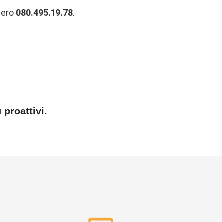
umero
080.495.19.78
.
 proattivi.