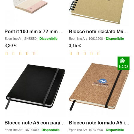
Post it 100 mm x 72 mm con copertina in carta di semi
Blocco note riciclato Mendel
Epen line
Art.
SNSS50
-
Disponibile
Epen line
Art.
10612200
-
Disponibile
Prezzo
Prezzo
3,30 €
3,15 €
scontato
scontato
ECO
Blocco note A5 con pagine punteggiate Spectrum
Blocco note formato A5 in sughero Napa
Epen line
Art.
10709000
-
Disponibile
Epen line
Art.
10730600
-
Disponibile