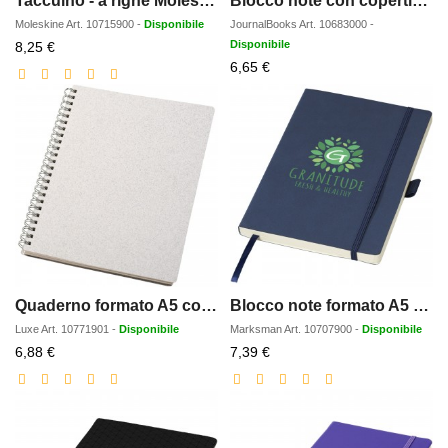
Taccuino - a righe Moleskine Cahier XL
Blocco note con copertina morbida formato A5 Classic
Moleskine
Art.
10715900
-
Disponibile
JournalBooks
Art.
10683000
-
Prezzo
Disponibile
8,25 €
scontato
Prezzo
6,65 €
scontato
Quaderno formato A5 con rilegatura a spirale Bianco
Blocco note formato A5 con copertina morbida Revello
Luxe
Art.
10771901
-
Disponibile
Marksman
Art.
10707900
-
Disponibile
Prezzo
Prezzo
6,88 €
7,39 €
scontato
scontato