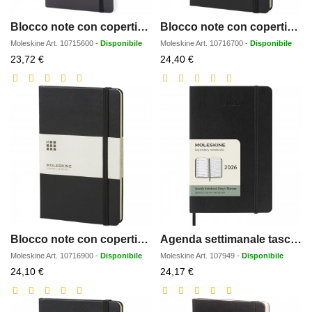
Blocco note con copertina morbida - a righe Moleskine Classic L
Blocco note con copertina rigida - pagine bianche Moleskine Classic L
Moleskine
Art.
10715600
-
Disponibile
Moleskine
Art.
10716700
-
Disponibile
Prezzo
Prezzo
23,72 €
24,40 €
scontato
scontato
Blocco note con copertina rigida - a quadretti Moleskine Classic L
Agenda settimanale tascabile 12 mesi con copertina morbida Moleskine
Moleskine
Art.
10716900
-
Disponibile
Moleskine
Art.
107949
-
Disponibile
Prezzo
Prezzo
24,10 €
24,17 €
scontato
scontato