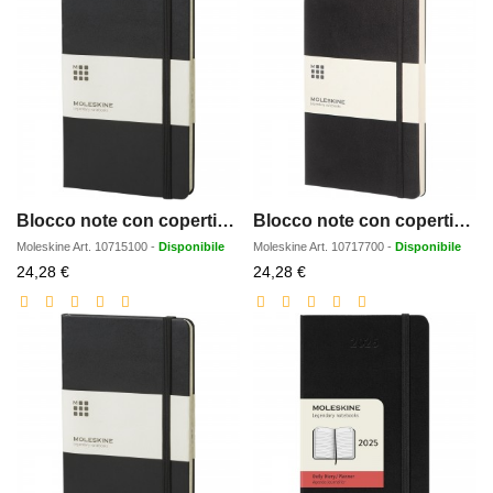
Blocco note con copertina rigida - a righe Moleskine Classic L
Blocco note con copertina rigida - punteggiato Moleskine Classic L
Moleskine
Art.
10715100
-
Disponibile
Moleskine
Art.
10717700
-
Disponibile
Prezzo
Prezzo
24,28 €
24,28 €
scontato
scontato