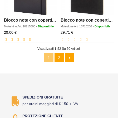
Blocco note con copertina morbida - a righe Moleskine Classic XL
Blocco note con copertina rigida - a righe Moleskine Classic XL
Moleskine
Art.
10715500
-
Disponibile
Moleskine
Art.
10715200
-
Disponibile
Prezzo
Prezzo
29,00 €
29,71 €
scontato
scontato
Visualizzati 1-52 Su 60 Articoli

1
2
SPEDIZIONI GRATUITE
per ordini maggiori di € 150 + IVA
PROTEZIONE CLIENTE