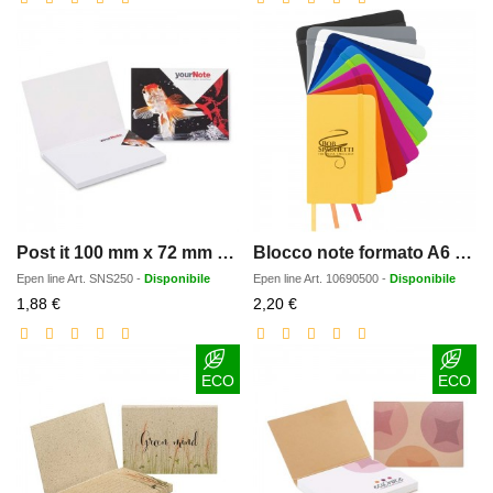
Post it 100 mm x 72 mm con copertina
Blocco note formato A6 con copertina rigida Spectrum
Epen line
Art.
SNS250
-
Disponibile
Epen line
Art.
10690500
-
Disponibile
Prezzo
Prezzo
1,88 €
2,20 €
scontato
scontato
ECO
ECO