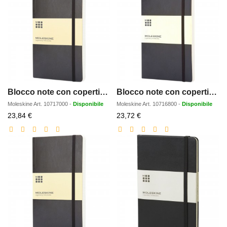
Blocco note con copertina morbida - a quadretti Moleskine Classic L
Blocco note con copertina morbida - pagine bianche Moleskine Classic L
Moleskine
Art.
10717000
-
Disponibile
Moleskine
Art.
10716800
-
Disponibile
Prezzo
Prezzo
23,84 €
23,72 €
scontato
scontato