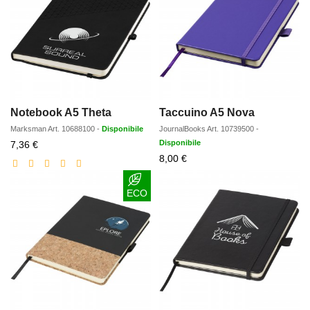
Notebook A5 Theta
Taccuino A5 Nova
Marksman
Art.
10688100
-
Disponibile
JournalBooks
Art.
10739500
-
Prezzo
Disponibile
7,36 €
scontato
Prezzo
8,00 €
scontato
ECO