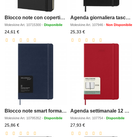
Blocco note con copertina rigida - a righe Moleskine Classic M
Agenda giornaliera tascabile 12 mesi con copertina rigida Moleskine
Moleskine
Art.
10715300
-
Disponibile
Moleskine
Art.
107946
-
Non Disponibile
Prezzo
Prezzo
24,61 €
25,33 €
scontato
scontato
Blocco note smart formato L - a righe Moleskine
Agenda settimanale 12 mesi formato L con copertina rigida Moleskine
Moleskine
Art.
10795352
-
Disponibile
Moleskine
Art.
107754
-
Disponibile
Prezzo
Prezzo
25,86 €
27,93 €
scontato
scontato