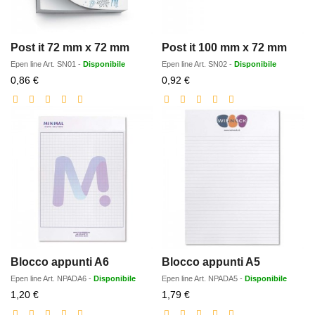
Post it 72 mm x 72 mm
Post it 100 mm x 72 mm
Epen line
Art.
SN01
-
Disponibile
Epen line
Art.
SN02
-
Disponibile
Prezzo
Prezzo
0,86 €
0,92 €
scontato
scontato
Blocco appunti A6
Blocco appunti A5
Epen line
Art.
NPADA6
-
Disponibile
Epen line
Art.
NPADA5
-
Disponibile
Prezzo
Prezzo
1,20 €
1,79 €
scontato
scontato