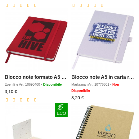
scontato
scontato
Blocco note formato A5 con copertina rigida Spectrum
Blocco note A5 in carta riciclata con cover in PET riciclato Honua
Epen line
Art.
10690400
-
Disponibile
Marksman
Art.
10776301
-
Non
Prezzo
Disponibile
3,10 €
scontato
Prezzo
3,20 €
scontato
ECO