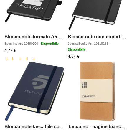
Blocco note formato A5 con copertina rigida Colour-edge
Blocco note con copertina rigida formato A5 Classic
Epen line
Art.
10690700
-
Disponibile
JournalBooks
Art.
10618183
-
Prezzo
Disponibile
4,77 €
scontato
Prezzo
4,54 €
scontato
Blocco note tascabile con copertina rigida formato A6 Classic
Taccuino - pagine bianche Moleskine Cahier PK