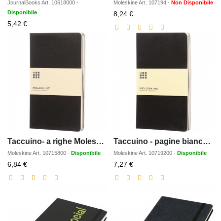
JournalBooks
Art.
10618000
-
Moleskine
Art.
107194
-
Non Disponibile
Disponibile
Prezzo
8,24 €
Prezzo
scontato
5,42 €
scontato
Taccuino- a righe Moleskine Cahier L
Taccuino - pagine bianche Moleskine Cahier L
Moleskine
Art.
10715800
-
Disponibile
Moleskine
Art.
10719200
-
Disponibile
Prezzo
Prezzo
6,84 €
7,27 €
scontato
scontato