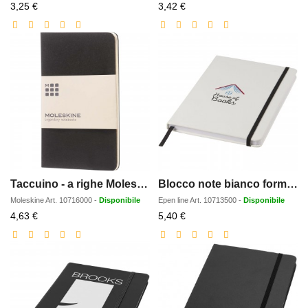
Prezzo
Prezzo
3,25 €
3,42 €
scontato
scontato
Taccuino - a righe Moleskine Cahier PK
Blocco note bianco formato A5 con elastico colorato Spectrum
Moleskine
Art.
10716000
-
Disponibile
Epen line
Art.
10713500
-
Disponibile
Prezzo
Prezzo
4,63 €
5,40 €
scontato
scontato