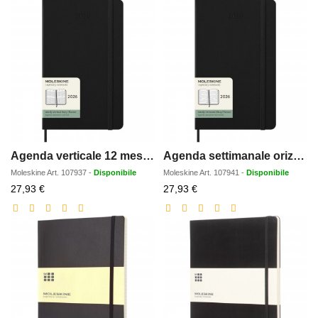
Agenda verticale 12 mesi formato L con copertina rigida Moleskine
Agenda settimanale orizzontale 12 mesi formato L con copertina rigida Moleskine
Moleskine
Art.
107937
-
Disponibile
Moleskine
Art.
107941
-
Disponibile
Prezzo
Prezzo
27,93 €
27,93 €
scontato
scontato