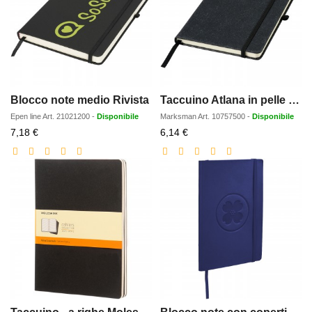
Blocco note medio Rivista
Taccuino Atlana in pelle formato A5
Epen line
Art.
21021200
-
Disponibile
Marksman
Art.
10757500
-
Disponibile
Prezzo
Prezzo
7,18 €
6,14 €
scontato
scontato