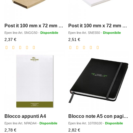
Post it 100 mm x 72 mm con copertina in carta di erba
Post it 100 mm x 72 mm con copertina ECO
Epen line
Art.
SNGG50
-
Disponibile
Epen line
Art.
SNES50
-
Disponibile
Prezzo
Prezzo
2,37 €
2,51 €
scontato
scontato
Blocco appunti A4
Blocco note A5 con pagine bianche Spectrum
Epen line
Art.
NPADA4
-
Disponibile
Epen line
Art.
10709100
-
Disponibile
Prezzo
Prezzo
2,78 €
2,82 €