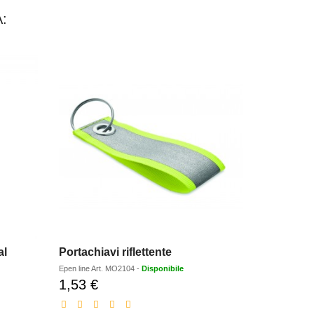
:
al
Portachiavi riflettente
Apribottig
Epen line
Art.
MO2104
-
Disponibile
Epen line
Art.
1,53 €
1,02 €
Prezzo
Pr
scontato
sc