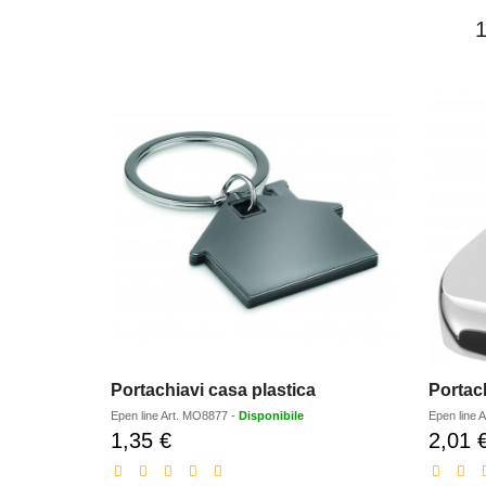
Portachiavi casa plastica
Portach
Epen line
Art.
MO8877
-
Disponibile
Epen line
A
1,35 €
2,01 
Prezzo
scontato