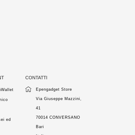
NT
CONTATTI
Epengadget Store
Wallet
Via Giuseppe Mazzini,
mico
41
m
70014 CONVERSANO
ei ed
Bari