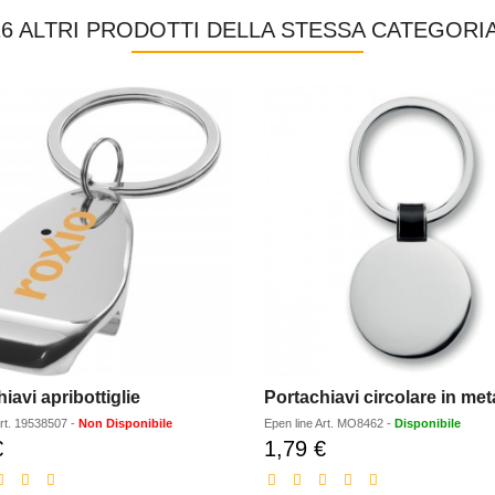
16 ALTRI PRODOTTI DELLA STESSA CATEGORIA
iavi apribottiglie
Portachiavi circolare in met
rt.
19538507
-
Non Disponibile
Epen line
Art.
MO8462
-
Disponibile
€
1,79 €
Prezzo
Prezzo
scontato
scontato