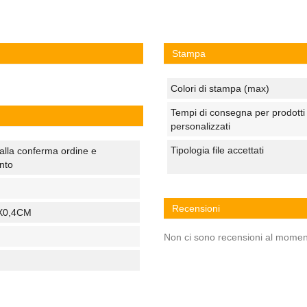
Stampa
Colori di stampa (max)
Tempi di consegna per prodotti
personalizzati
Tipologia file accettati
alla conferma ordine e
nto
Recensioni
X0,4CM
Non ci sono recensioni al momen