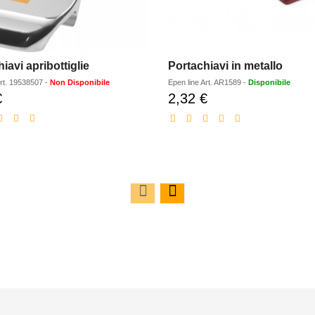
iavi apribottiglie
Portachiavi in metallo
rt.
19538507
-
Non Disponibile
Epen line
Art.
AR1589
-
Disponibile
€
2,32 €
Prezzo
Prezzo
scontato
scontato