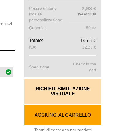
2,93 €
Prezzo unitario
inclusa
IVA esclusa
personalizzazione
achiavi
Quantita:
50 pz
Totale:
146.5 €
IVA:
32.23 €
Check in the
Spedizione
cart
RICHIEDI SIMULAZIONE
VIRTUALE
AGGIUNGI AL CARRELLO
Tempi di consegna per prodotti