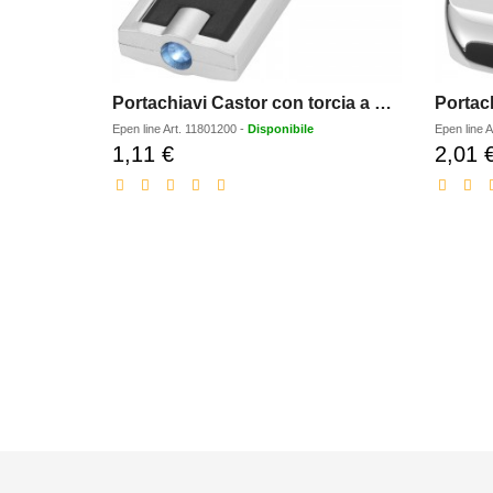
Portachiavi Castor con torcia a LED
Portach
Epen line
Art.
11801200
-
Disponibile
Epen line
A
1,11 €
2,01 
Prezzo
scontato