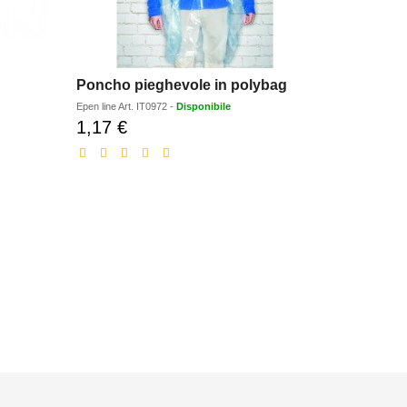
Poncho pieghevole in polybag
Portachiav
Epen line
Art.
IT0972
-
Disponibile
Epen line
Art.
1,17 €
1,09 €
Prezzo
Pr
scontato
sc