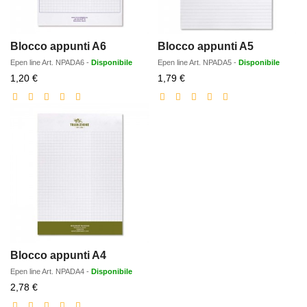
Blocco appunti A6
Blocco appunti A5
Epen line
Art.
NPADA6
-
Disponibile
Epen line
Art.
NPADA5
-
Disponibile
Prezzo
Prezzo
1,20 €
1,79 €
scontato
scontato
Blocco appunti A4
Epen line
Art.
NPADA4
-
Disponibile
Prezzo
2,78 €
scontato