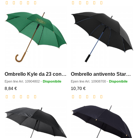
scontato
scontato
Ombrello Kyle da 23 con apertura automatica, manico e asta in legno
Ombrello antivento Stark da 23 con apertura automatica
Epen line
Art.
10904802
-
Disponibile
Epen line
Art.
10908700
-
Disponibile
Prezzo
Prezzo
8,84 €
10,70 €
scontato
scontato