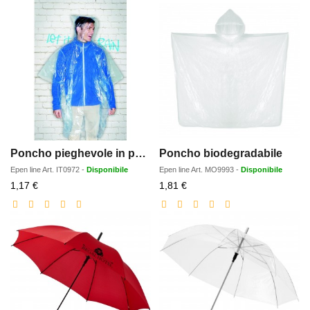
Poncho pieghevole in polybag
Poncho biodegradabile
Epen line
Art.
IT0972
-
Disponibile
Epen line
Art.
MO9993
-
Disponibile
Prezzo
Prezzo
1,17 €
1,81 €
scontato
scontato