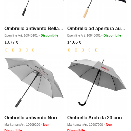
Ombrello antivento Bella da 23 ad apertura automatica
Ombrello ad apertura automatica Alina da 23 in PET riciclato
Epen line
Art.
10940101
-
Disponibile
Epen line
Art.
10940001
-
Disponibile
Prezzo
Prezzo
10,77 €
14,66 €
scontato
scontato
Ombrello antivento Noon da 23 con apertura automatica
Ombrello Arch da 23 con apertura automatica
Marksman
Art.
10909200
-
Non
Marksman
Art.
10907200
-
Non
Disponibile
Disponibile