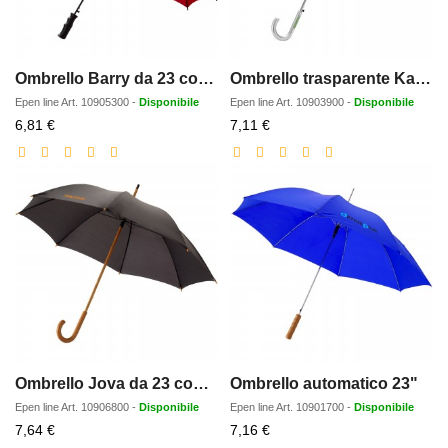
Ombrello Barry da 23 con apertura automatica
Ombrello trasparente Kate da 23 con apertura automatica
Epen line
Art.
10905300
-
Disponibile
Epen line
Art.
10903900
-
Disponibile
Prezzo
Prezzo
6,81 €
7,11 €
scontato
scontato
Ombrello Jova da 23 con manico e asta in legno
Ombrello automatico 23"
Epen line
Art.
10906800
-
Disponibile
Epen line
Art.
10901700
-
Disponibile
Prezzo
Prezzo
7,64 €
7,16 €