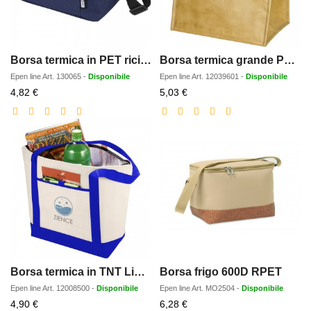
Borsa termica in PET riciclato certificato GRS per 6 lattine Tundra 5L
Borsa termica grande Papyrus - 6L
Epen line
Art.
130065
-
Disponibile
Epen line
Art.
12039601
-
Disponibile
Prezzo
Prezzo
4,82 €
5,03 €
scontato
scontato
Borsa termica in TNT Lighthouse - 21L
Borsa frigo 600D RPET
Epen line
Art.
12008500
-
Disponibile
Epen line
Art.
MO2504
-
Disponibile
Prezzo
Prezzo
4,90 €
6,28 €