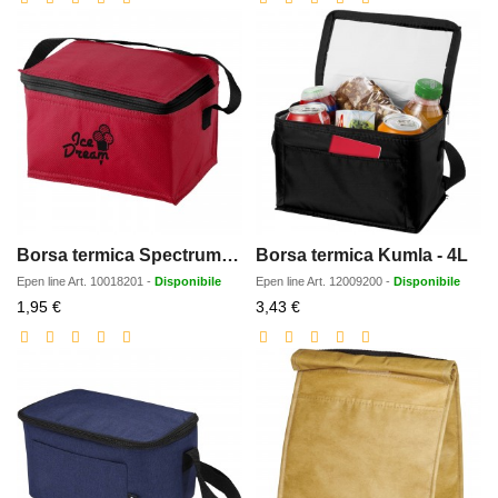
Borsa termica Spectrum per 6 lattine - 4L
Borsa termica Kumla - 4L
Epen line
Art.
10018201
-
Disponibile
Epen line
Art.
12009200
-
Disponibile
Prezzo
Prezzo
1,95 €
3,43 €
scontato
scontato