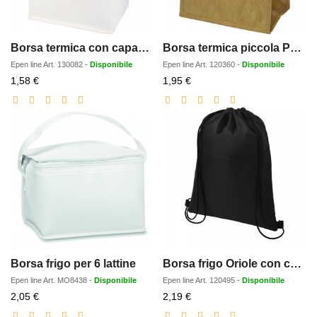
Borsa termica con capacita per 6 lattine in tessuto non tessuto riciclato certificato GRS Spectrum - 4L
Borsa termica piccola Papyrus - 3L
Epen line
Art.
130082
-
Disponibile
Epen line
Art.
120360
-
Disponibile
Prezzo
Prezzo
1,58 €
1,95 €
scontato
scontato
Borsa frigo per 6 lattine
Borsa frigo Oriole con cordoncino da 12 lattine - 5L
Epen line
Art.
MO8438
-
Disponibile
Epen line
Art.
120495
-
Disponibile
Prezzo
Prezzo
2,05 €
2,19 €
scontato
scontato