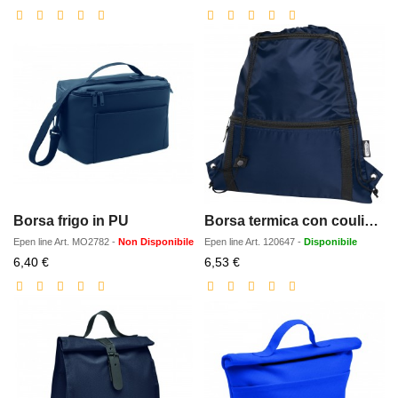
scontato
scontato
Borsa frigo in PU
Borsa termica con coulisse in materiale riciclato Adventure - 9L
Epen line
Art.
MO2782
-
Non Disponibile
Epen line
Art.
120647
-
Disponibile
Prezzo
Prezzo
6,40 €
6,53 €
scontato
scontato