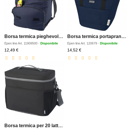
Borsa termica pieghevole Stockholm - 10L
Borsa termica portapranzo per 9 lattine in canvas riciclato certificato GRS Joey - 6L
Epen line
Art.
11909500
-
Disponibile
Epen line
Art.
120679
-
Disponibile
Prezzo
Prezzo
12,49 €
14,52 €
scontato
scontato
Borsa termica per 20 lattine in materiale riciclato certificato GRS Aqua - 22 L