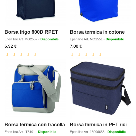
Borsa frigo 600D RPET
Borsa termica in cotone
Epen line
Art.
MO2557
-
Disponibile
Epen line
Art.
MO2551
-
Disponibile
Prezzo
Prezzo
6,92 €
7,08 €
scontato
scontato
Borsa termica con tracolla
Borsa termica in PET riciclato certificato GRS Tundra 13L
Epen line
Art.
IT3101
-
Disponibile
Epen line
Art.
13006655
-
Disponibile