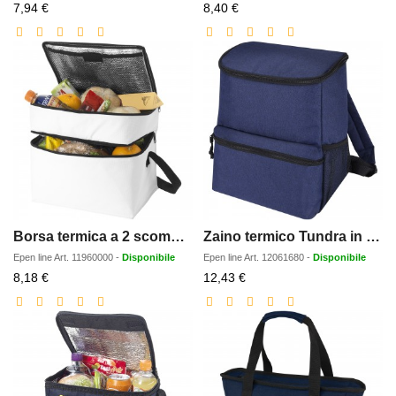
Prezzo
Prezzo
7,94 €
8,40 €
scontato
scontato
Borsa termica a 2 scomparti Oslo - 13L
Zaino termico Tundra in PET riciclato certificato GRS - 12L
Epen line
Art.
11960000
-
Disponibile
Epen line
Art.
12061680
-
Disponibile
Prezzo
Prezzo
8,18 €
12,43 €
scontato
scontato