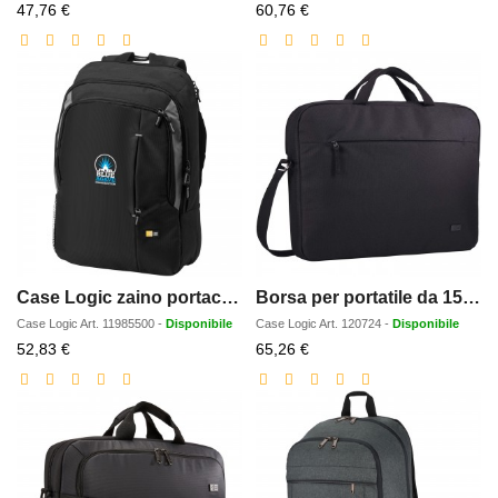
Prezzo
Prezzo
47,76 €
60,76 €
scontato
scontato
Case Logic zaino portacomputer 17 Reso - 25L
Borsa per portatile da 156 Case Logic Invigo in materiale riciclato
Case Logic
Art.
11985500
-
Disponibile
Case Logic
Art.
120724
-
Disponibile
Prezzo
Prezzo
52,83 €
65,26 €
scontato
scontato