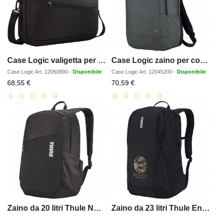
Case Logic valigetta per portatile da 156 Propel
Case Logic zaino per computer da 15 Era - 23L
Case Logic
Art.
12060890
-
Disponibile
Case Logic
Art.
12045200
-
Disponibile
Prezzo
Prezzo
68,55 €
70,59 €
scontato
scontato
Zaino da 20 litri Thule Notus
Zaino da 23 litri Thule EnRoute