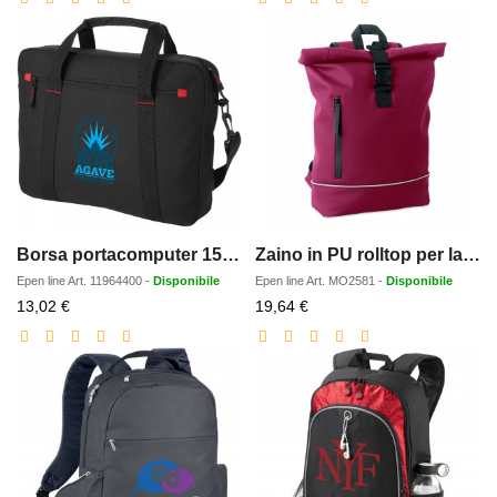
Borsa portacomputer 154 Vancouver - 6L
Zaino in PU rolltop per laptop
Epen line
Art.
11964400
-
Disponibile
Epen line
Art.
MO2581
-
Disponibile
Prezzo
Prezzo
13,02 €
19,64 €
scontato
scontato