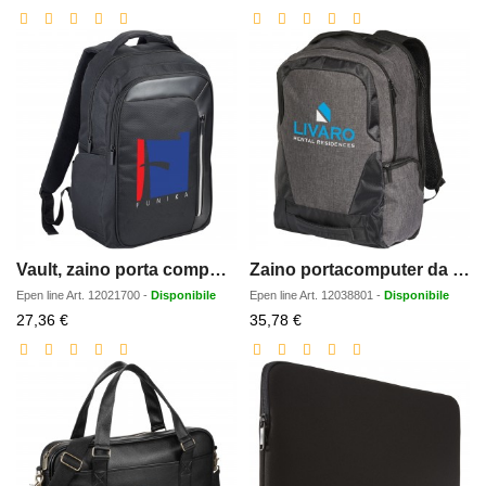
scontato
scontato
Vault, zaino porta computer da 15 con RFID
Zaino portacomputer da 17 TSA Overland - 18L
Epen line
Art.
12021700
-
Disponibile
Epen line
Art.
12038801
-
Disponibile
Prezzo
Prezzo
27,36 €
35,78 €
scontato
scontato