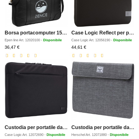
Borsa portacomputer 156 e portadocumenti Oxford - 5L
Case Logic Reflect per portatile da 14
Epen line
Art.
12020100
-
Disponibile
Case Logic
Art.
12056190
-
Disponibile
Prezzo
Prezzo
36,47 €
44,61 €
scontato
scontato
Custodia per portatile da 14 in materiale riciclato Case Logic Invigo
Custodia per portatile da 15-16 Herschel Spokane
Case Logic
Art.
12072690
-
Disponibile
Herschel
Art.
12071880
-
Disponibile