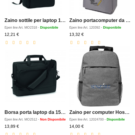
Zaino sottile per laptop 15"
Zaino portacomputer da 15 Stratta - 15L
Epen line
Art.
MO2318
-
Disponibile
Epen line
Art.
120392
-
Disponibile
Prezzo
Prezzo
12,21 €
13,32 €
scontato
scontato
Borsa porta laptop da 15 pollic
Zaino per computer Hoss da 15 - 18L
Epen line
Art.
MO2512
-
Non Disponibile
Epen line
Art.
12024700
-
Disponibile
Prezzo
Prezzo
13,89 €
14,00 €
scontato
scontato