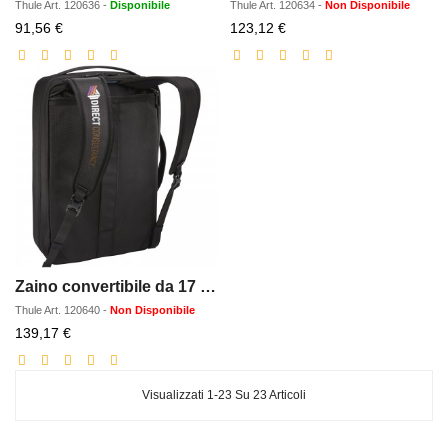
Thule
Art.
120636
-
Disponibile
Thule
Art.
120634
-
Non Disponibile
Prezzo
Prezzo
91,56 €
123,12 €
scontato
scontato
Zaino convertibile da 17 litri Thule Accent
Thule
Art.
120640
-
Non Disponibile
Prezzo
139,17 €
scontato
Visualizzati 1-23 Su 23 Articoli