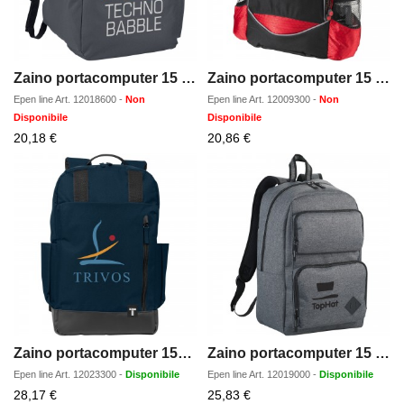
Zaino portacomputer 15 Slim - 15L
Zaino portacomputer 15 Benton - 15L
Epen line
Art.
12018600
-
Non
Epen line
Art.
12009300
-
Non
Disponibile
Disponibile
Prezzo
Prezzo
20,18 €
20,86 €
scontato
scontato
Zaino portacomputer 156 Compu - 14L
Zaino portacomputer 15 Graphite deluxe - 20L
Epen line
Art.
12023300
-
Disponibile
Epen line
Art.
12019000
-
Disponibile
Prezzo
Prezzo
28,17 €
25,83 €