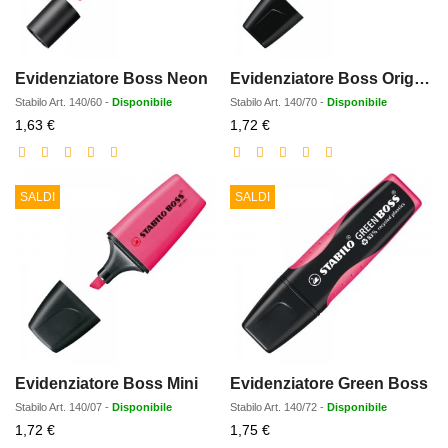
Evidenziatore Boss Neon
Evidenziatore Boss Original
Stabilo
Art.
140/60
-
Disponibile
Stabilo
Art.
140/70
-
Disponibile
Prezzo
Prezzo
1,63 €
1,72 €
scontato
scontato
SALDI
SALDI
Evidenziatore Boss Mini
Evidenziatore Green Boss
Stabilo
Art.
140/07
-
Disponibile
Stabilo
Art.
140/72
-
Disponibile
Prezzo
Prezzo
1,72 €
1,75 €