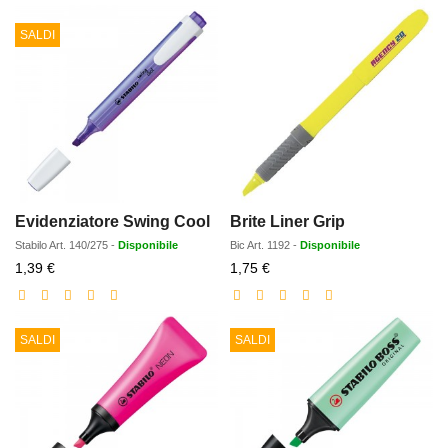
SALDI
Evidenziatore Swing Cool
Brite Liner Grip
Stabilo
Art.
140/275
-
Disponibile
Bic
Art.
1192
-
Disponibile
Prezzo
Prezzo
1,39 €
1,75 €
scontato
scontato
SALDI
SALDI