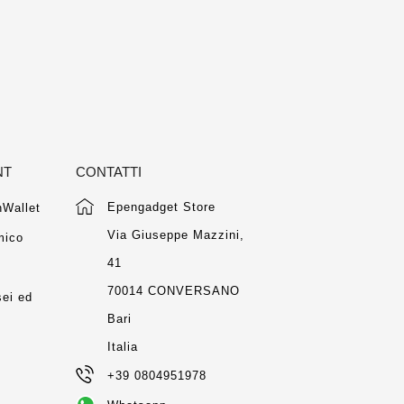
NT
CONTATTI
Epengadget Store
Wallet
Via Giuseppe Mazzini,
mico
41
m
70014 CONVERSANO
ei ed
Bari
Italia
+39 0804951978