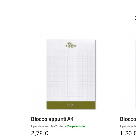
Blocco appunti A4
Blocco
Epen line
Art.
NPADA4
-
Disponibile
Epen line
A
2,78 €
1,20 
Prezzo