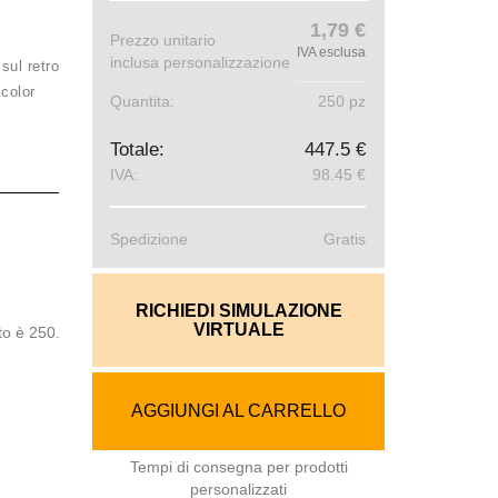
1,79 €
Prezzo unitario
IVA esclusa
inclusa personalizzazione
ul retro
 color
Quantita:
250 pz
Totale:
447.5 €
IVA:
98.45 €
Spedizione
Gratis
RICHIEDI SIMULAZIONE
VIRTUALE
to è 250.
AGGIUNGI AL CARRELLO
Tempi di consegna per prodotti
personalizzati