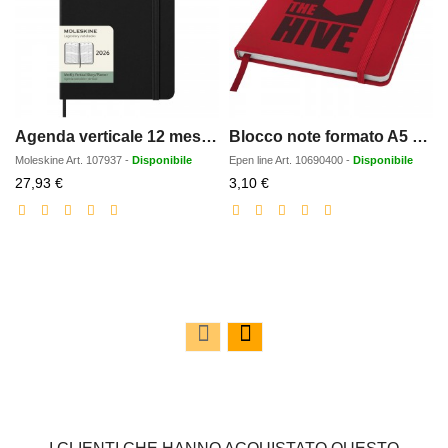
Agenda verticale 12 mesi formato L con copertina rigida Moleskine
Blocco note formato A5 con copertina rigida Spectrum
Moleskine
Art.
107937
-
Disponibile
Epen line
Art.
10690400
-
Disponibile
Prezzo
Prezzo
27,93 €
3,10 €
scontato
scontato