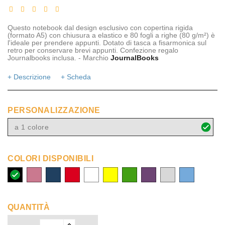
Questo notebook dal design esclusivo con copertina rigida
(formato A5) con chiusura a elastico e 80 fogli a righe (80 g/m²) è
l'ideale per prendere appunti. Dotato di tasca a fisarmonica sul
retro per conservare brevi appunti. Confezione regalo
Journalbooks inclusa. - Marchio
JournalBooks
+ Descrizione
+ Scheda
PERSONALIZZAZIONE
a 1 colore
COLORI DISPONIBILI
nero
rosa
navy
rosso
bianco
giallo
verde
porpora
argento
blu
chiaro
QUANTITÀ