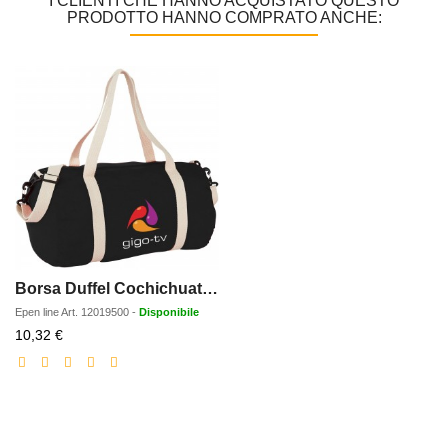
I CLIENTI CHE HANNO ACQUISTATO QUESTO
PRODOTTO HANNO COMPRATO ANCHE:
Borsa Duffel Cochichuate - 25L
Epen line
Art.
12019500
-
Disponibile
Prezzo
10,32 €
scontato