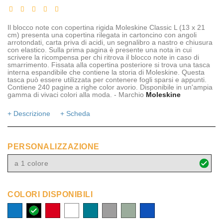
Il blocco note con copertina rigida Moleskine Classic L (13 x 21
cm) presenta una copertina rilegata in cartoncino con angoli
arrotondati, carta priva di acidi, un segnalibro a nastro e chiusura
con elastico. Sulla prima pagina è presente una nota in cui
scrivere la ricompensa per chi ritrova il blocco note in caso di
smarrimento. Fissata alla copertina posteriore si trova una tasca
interna espandibile che contiene la storia di Moleskine. Questa
tasca può essere utilizzata per contenere fogli sparsi e appunti.
Contiene 240 pagine a righe color avorio. Disponibile in un'ampia
gamma di vivaci colori alla moda. - Marchio
Moleskine
+ Descrizione
+ Scheda
PERSONALIZZAZIONE
a 1 colore
COLORI DISPONIBILI
blu
nero
rosso
bianco
azzurro
grigio
verde
zaffiro
acqua
bottiglia