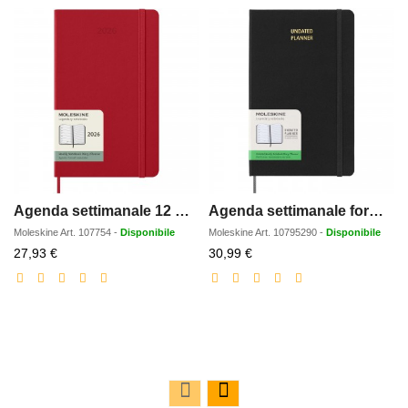
Agenda settimanale 12 mesi formato L con copertina rigida Moleskine
Agenda settimanale formato L con copertina rigida e senza data Moleskine
Moleskine
Art.
107754
-
Disponibile
Moleskine
Art.
10795290
-
Disponibile
Prezzo
Prezzo
27,93 €
30,99 €
scontato
scontato