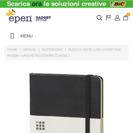
0
MENU
HOME
UFFICIO
NOTEBOOKS
BLOCCO NOTE CON COPERTINA
RIGIDA - A RIGHE MOLESKINE CLASSIC L