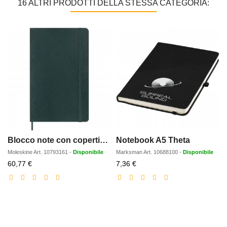
16 ALTRI PRODOTTI DELLA STESSA CATEGORIA:
Blocco note con copertina morbida formato L - a righe Moleskine 100% VEGEA Boa
Notebook A5 Theta
Moleskine
Art.
10793161
-
Disponibile
Marksman
Art.
10688100
-
Disponibile
Prezzo
Prezzo
60,77 €
7,36 €
scontato
scontato