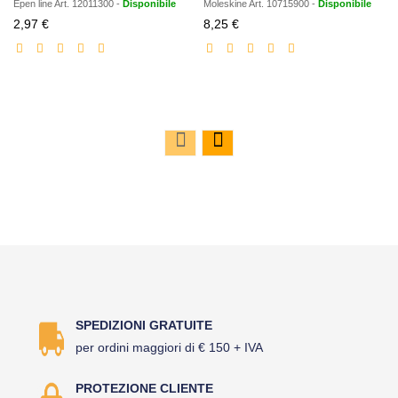
Epen line
Art.
12011300
-
Disponibile
Moleskine
Art.
10715900
-
Disponibile
Prezzo
Prezzo
2,97 €
8,25 €
scontato
scontato
SPEDIZIONI GRATUITE
per ordini maggiori di € 150 + IVA
PROTEZIONE CLIENTE