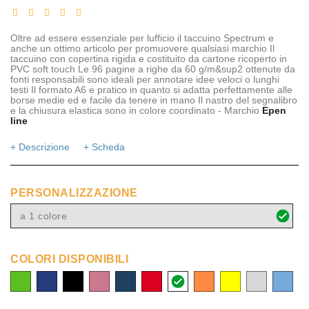
Oltre ad essere essenziale per lufficio il taccuino Spectrum e
anche un ottimo articolo per promuovere qualsiasi marchio Il
taccuino con copertina rigida e costituito da cartone ricoperto in
PVC soft touch Le 96 pagine a righe da 60 g/m&sup2 ottenute da
fonti responsabili sono ideali per annotare idee veloci o lunghi
testi Il formato A6 e pratico in quanto si adatta perfettamente alle
borse medie ed e facile da tenere in mano Il nastro del segnalibro
e la chiusura elastica sono in colore coordinato - Marchio
Epen
line
+ Descrizione
+ Scheda
PERSONALIZZAZIONE
a 1 colore
COLORI DISPONIBILI
lime
royal
nero
rosa
navy
rosso
bianco
arancio
giallo
argento
blu
blu
chiaro