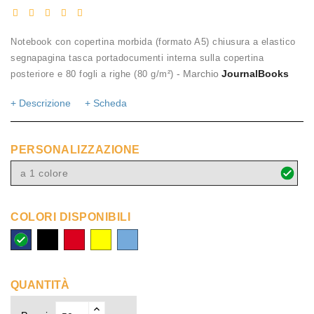
Notebook con copertina morbida (formato A5) chiusura a elastico
segnapagina tasca portadocumenti interna sulla copertina
- Marchio
JournalBooks
posteriore e 80 fogli a righe (80 g/m²)
+ Descrizione
+ Scheda
PERSONALIZZAZIONE
a 1 colore
COLORI DISPONIBILI
royal
nero
rosso
giallo
blu
blu
chiaro
QUANTITÀ