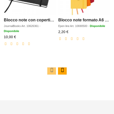
Blocco note con copertina rigida formato A4 Executive
Blocco note formato A6 con copertina rigida Spectrum
JournalBooks
Art.
10626361
-
Epen line
Art.
10690500
-
Disponibile
Disponibile
Prezzo
2,20 €
Prezzo
scontato
10,00 €
scontato