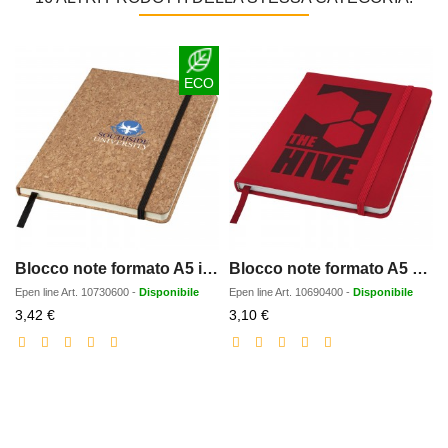
ECO
Blocco note formato A5 in sughero Napa
Blocco note formato A5 con copertina rigida Spectrum
Epen line
Art.
10730600
-
Disponibile
Epen line
Art.
10690400
-
Disponibile
Prezzo
Prezzo
3,42 €
3,10 €
scontato
scontato