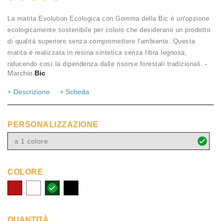
La matita Evolution Ecologica con Gomma della Bic è un'opzione
ecologicamente sostenibile per coloro che desiderano un prodotto
di qualità superiore senza compromettere l'ambiente. Questa
matita è realizzata in resina sintetica senza fibra legnosa,
-
riducendo così la dipendenza dalle risorse forestali tradizionali.
Marchio
Bic
+ Descrizione
+ Scheda
PERSONALIZZAZIONE
a 1 colore
COLORE
Rosso
Bianco
Verde
Nero
(03)
(01)
scuro
(02)
(20)
QUANTITÀ