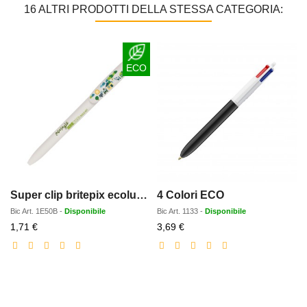
16 ALTRI PRODOTTI DELLA STESSA CATEGORIA:
ECO
Super clip britepix ecolutions
4 Colori ECO
Bic
Art.
1E50B
-
Disponibile
Bic
Art.
1133
-
Disponibile
Prezzo
Prezzo
1,71 €
3,69 €
scontato
scontato