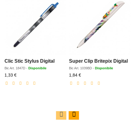
Clic Stic Stylus Digital
Super Clip Britepix Digital
Bic
Art.
1847D
-
Disponibile
Bic
Art.
1039BD
-
Disponibile
Prezzo
Prezzo
1,33 €
1,84 €
scontato
scontato