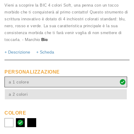
Vieni a scoprire la BIC 4 colori Soft, una penna con un tocco
morbido che ti conquisterà al primo contatto! Questo strumento di
scrittura innovativo è dotato di 4 inchiostri colorati standard: blu,
nero, rosso e verde. La sua caratteristica principale è la sua
consistenza morbida che ti farà venir voglia di non smettere di
- Marchio
Bic
toccarla.
+ Descrizione
+ Scheda
PERSONALIZZAZIONE
a 1 colore
a 2 colori
COLORE
Bianco
Nero
Nero
(01)
(02)
(0202)