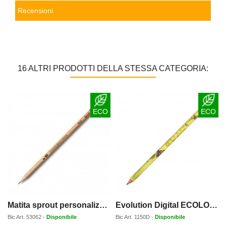
Recensioni
16 ALTRI PRODOTTI DELLA STESSA CATEGORIA:
ECO
ECO
Matita sprout personalizzata
Evolution Digital ECOLOGICA senza gomma
Bic
Art.
53062
-
Disponibile
Bic
Art.
1150D
-
Disponibile