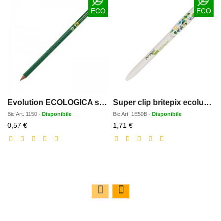
ECO
ECO
Evolution ECOLOGICA senza gomma
Super clip britepix ecolutions
Bic
Art.
1150
-
Disponibile
Bic
Art.
1E50B
-
Disponibile
Prezzo
Prezzo
0,57 €
1,71 €
scontato
scontato