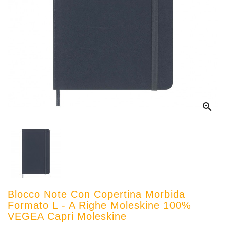

Blocco Note Con Copertina Morbida
Formato L - A Righe Moleskine 100%
VEGEA Capri Moleskine