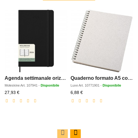
Agenda settimanale orizzontale 12 mesi formato L con copertina rigida Moleskine
Quaderno formato A5 con rilegatura a spirale Bianco
Moleskine
Art.
107941
-
Disponibile
Luxe
Art.
10771901
-
Disponibile
Prezzo
Prezzo
27,93 €
6,88 €
scontato
scontato