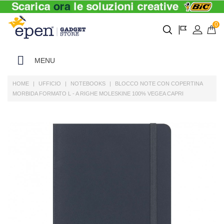
0
MENU
HOME
UFFICIO
NOTEBOOKS
BLOCCO NOTE CON COPERTINA
MORBIDA FORMATO L - A RIGHE MOLESKINE 100% VEGEA CAPRI