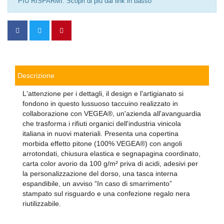
PIÙ RISPARMI. Scopri di più dal link in basso
Descrizione
L'attenzione per i dettagli, il design e l'artigianato si
fondono in questo lussuoso taccuino realizzato in
collaborazione con VEGEA®, un'azienda all'avanguardia
che trasforma i rifiuti organici dell'industria vinicola
italiana in nuovi materiali. Presenta una copertina
morbida effetto pitone (100% VEGEA®) con angoli
arrotondati, chiusura elastica e segnapagina coordinato,
carta color avorio da 100 g/m² priva di acidi, adesivi per
la personalizzazione del dorso, una tasca interna
espandibile, un avviso “In caso di smarrimento”
stampato sul risguardo e una confezione regalo nera
riutilizzabile.