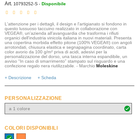
Art.
10793252-S
-
Disponibile
L'attenzione per i dettagli, il design e l'artigianato si fondono in
questo lussuoso taccuino realizzato in collaborazione con
VEGEA®, un'azienda all'avanguardia che trasforma i rifiuti
organici dell'industria vinicola italiana in nuovi materiali. Presenta
una copertina morbida effetto pitone (100% VEGEA®) con angoli
arrotondati, chiusura elastica e segnapagina coordinato, carta
color avorio da 100 g/m² priva di acidi, adesivi per la
personalizzazione del dorso, una tasca interna espandibile, un
avviso “In caso di smarrimento” stampato sul risguardo e una
confezione regalo nera riutilizzabile. - Marchio
Moleskine
+ Descrizione
+ Scheda
PERSONALIZZAZIONE
a 1 colore
COLORI DISPONIBILI
blu
arancio