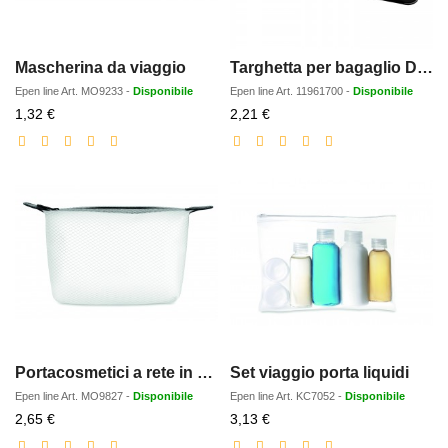
Mascherina da viaggio
Targhetta per bagaglio Discovery
Epen line
Art.
MO9233
-
Disponibile
Epen line
Art.
11961700
-
Disponibile
Prezzo
Prezzo
1,32 €
2,21 €
scontato
scontato
Portacosmetici a rete in EVA
Set viaggio porta liquidi
Epen line
Art.
MO9827
-
Disponibile
Epen line
Art.
KC7052
-
Disponibile
Prezzo
Prezzo
2,65 €
3,13 €
scontato
scontato