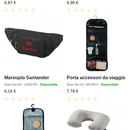
Prezzo
Prezzo
6,87 €
6,90 €
scontato
scontato
Marsupio Santander
Porta accessori da viaggio
Epen line
Art.
11996700
-
Disponibile
Epen line
Art.
MO9874
-
Disponibile
Prezzo
Prezzo
6,16 €
7,78 €
scontato
scontato