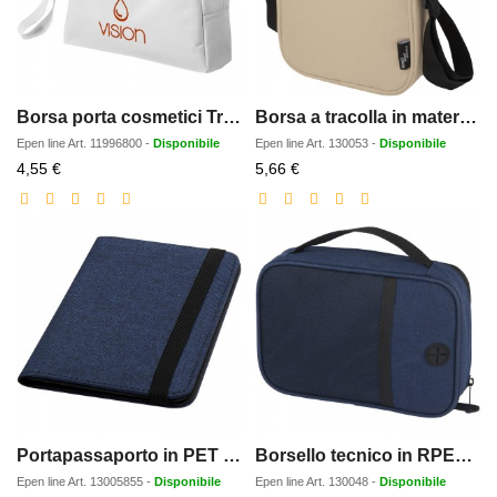
Borsa porta cosmetici Transit
Borsa a tracolla in materiale riciclato certificato GRS Byron 2l
Epen line
Art.
11996800
-
Disponibile
Epen line
Art.
130053
-
Disponibile
Prezzo
Prezzo
4,55 €
5,66 €
scontato
scontato
Portapassaporto in PET riciclato certificato GRS con protezione RFID Ross
Borsello tecnico in RPET certificato GRS Ross - 1L
Epen line
Art.
13005855
-
Disponibile
Epen line
Art.
130048
-
Disponibile