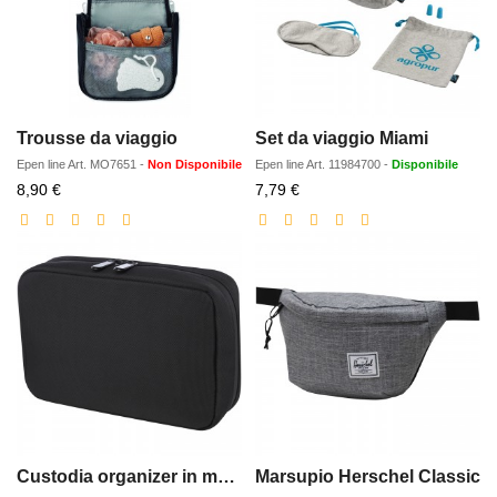
Trousse da viaggio
Set da viaggio Miami
Epen line
Art.
MO7651
-
Non Disponibile
Epen line
Art.
11984700
-
Disponibile
Prezzo
Prezzo
8,90 €
7,79 €
scontato
scontato
Custodia organizer in materiale riciclato certificato GRS Rise
Marsupio Herschel Classic