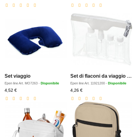
scontato
scontato
Set viaggio
Set di flaconi da viaggio Munich approvato dalle compagnie aeree
Epen line
Art.
MO7263
-
Disponibile
Epen line
Art.
11921200
-
Disponibile
Prezzo
Prezzo
4,52 €
4,26 €
scontato
scontato