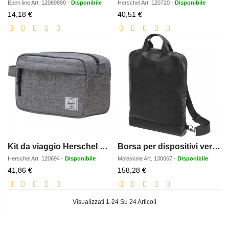
Epen line
Art.
12069890
-
Disponibile
Herschel
Art.
120720
-
Disponibile
Prezzo
Prezzo
14,18 €
40,51 €
scontato
scontato
Kit da viaggio Herschel Chapter recycled
Borsa per dispositivi verticale Moleskine Classic
Herschel
Art.
120694
-
Disponibile
Moleskine
Art.
130067
-
Disponibile
Prezzo
Prezzo
41,86 €
158,28 €
scontato
scontato
Visualizzati 1-24 Su 24 Articoli