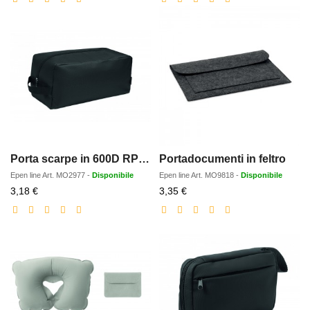
Porta scarpe in 600D RPET
Portadocumenti in feltro
Epen line
Art.
MO2977
-
Disponibile
Epen line
Art.
MO9818
-
Disponibile
Prezzo
Prezzo
3,18 €
3,35 €
scontato
scontato