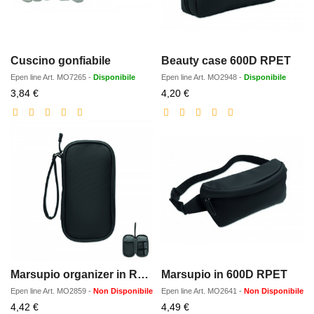
Cuscino gonfiabile
Beauty case 600D RPET
Epen line
Art.
MO7265
-
Disponibile
Epen line
Art.
MO2948
-
Disponibile
Prezzo
Prezzo
3,84 €
4,20 €
scontato
scontato
Marsupio organizer in RPET
Marsupio in 600D RPET
Epen line
Art.
MO2859
-
Non Disponibile
Epen line
Art.
MO2641
-
Non Disponibile
Prezzo
Prezzo
4,42 €
4,49 €