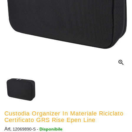

Custodia Organizer In Materiale Riciclato
Certificato GRS Rise Epen Line
Art.
12069890-S
-
Disponibile