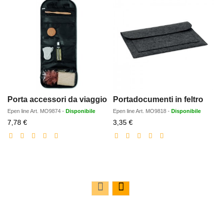
Porta accessori da viaggio
Portadocumenti in feltro
Epen line
Art.
MO9874
-
Disponibile
Epen line
Art.
MO9818
-
Disponibile
Prezzo
Prezzo
7,78 €
3,35 €
scontato
scontato