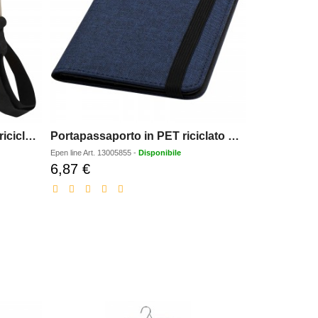
Borsa a tracolla in materiale riciclato certificato GRS Byron 2l
Portapassaporto in PET riciclato certificato GRS con protezione RFID Ross
Epen line
Art.
13005855
-
Disponibile
6,87 €
Prezzo
scontato