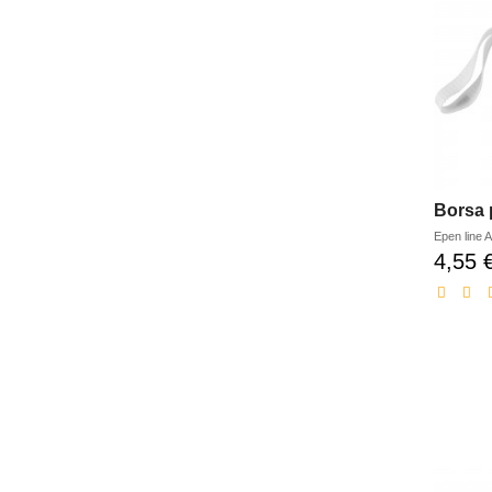
Borsa 
Epen line
A
4,55 