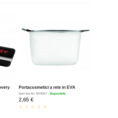
overy
Portacosmetici a rete in EVA
Epen line
Art.
MO9827
-
Disponibile
2,65 €
Prezzo
scontato