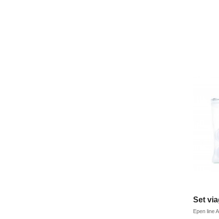
Set via
Epen line
A