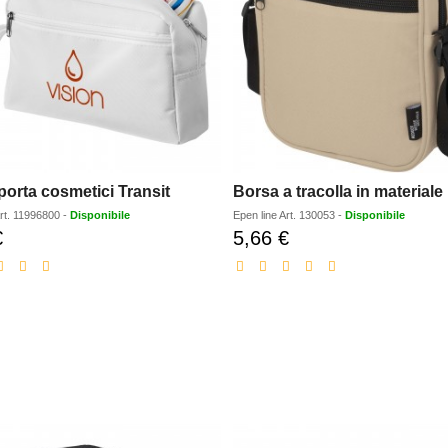
porta cosmetici Transit
rt.
11996800
-
Disponibile
Epen line
Art.
130053
-
Disponibile
€
5,66 €
Prezzo
Prezzo
scontato
scontato