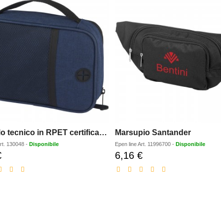
Borsello tecnico in RPET certificato GRS Ross - 1L
Marsupio Santander
rt.
130048
-
Disponibile
Epen line
Art.
11996700
-
Disponibile
€
6,16 €
Prezzo
Prezzo
scontato
scontato