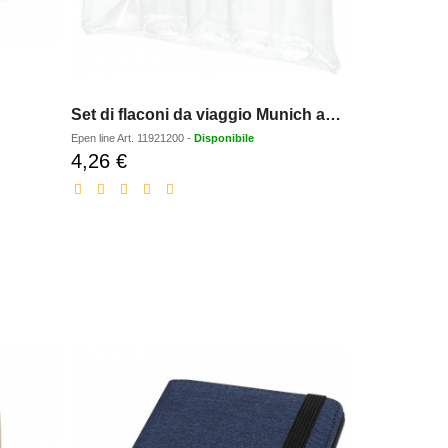
Set di flaconi da viaggio Munich approvato dalle compagnie aeree
Epen line
Art.
11921200
-
Disponibile
4,26 €
Prezzo
scontato