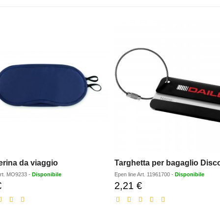
rina da viaggio
Targhetta per bagaglio Disc
rt.
MO9233
-
Disponibile
Epen line
Art.
11961700
-
Disponibile
€
2,21 €
Prezzo
Prezzo
scontato
scontato