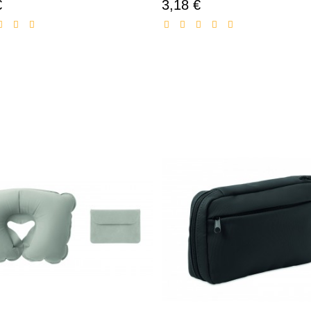
€
3,18 €
Prezzo
Prezzo
scontato
scontato