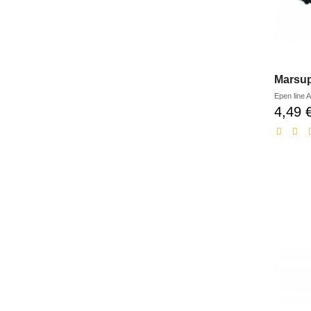
Marsup
Epen line
A
4,49 