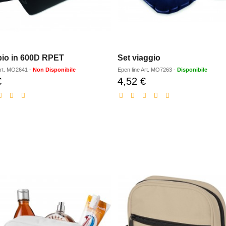
io in 600D RPET
Set viaggio
rt.
MO2641
-
Non Disponibile
Epen line
Art.
MO7263
-
Disponibile
€
4,52 €
Prezzo
Prezzo
scontato
scontato