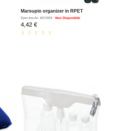
Marsupio organizer in RPET
Epen line
Art.
MO2859
-
Non Disponibile
4,42 €
Prezzo
scontato