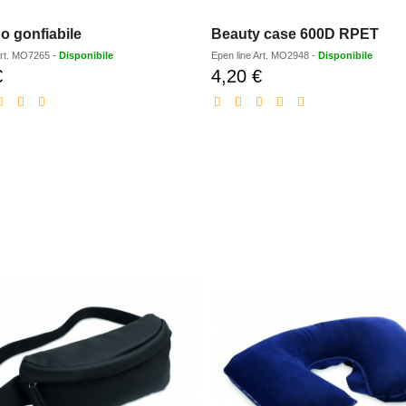
o gonfiabile
Beauty case 600D RPET
rt.
MO7265
-
Disponibile
Epen line
Art.
MO2948
-
Disponibile
€
4,20 €
Prezzo
Prezzo
scontato
scontato