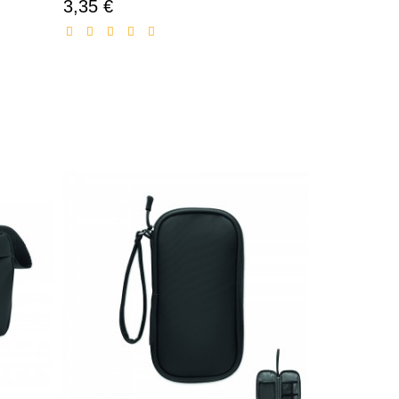
3,35 €
Prezzo
scontato