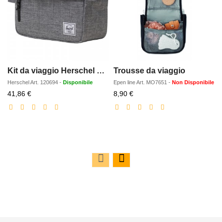
Kit da viaggio Herschel Chapter recycled
Trousse da viaggio
Herschel
Art.
120694
-
Disponibile
Epen line
Art.
MO7651
-
Non Disponibile
Prezzo
Prezzo
41,86 €
8,90 €
scontato
scontato