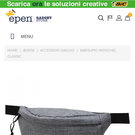
0
MENU
HOME
BORSE
ACCESSORI VIAGGIO
MARSUPIO HERSCHEL
CLASSIC