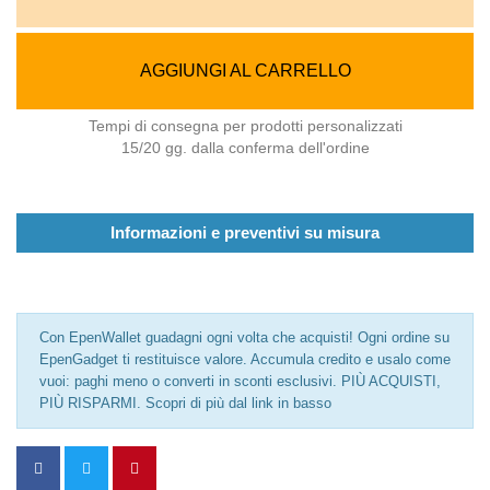
AGGIUNGI AL CARRELLO
Tempi di consegna per prodotti personalizzati
15/20 gg. dalla conferma dell'ordine
Informazioni e preventivi su misura
Con EpenWallet guadagni ogni volta che acquisti! Ogni ordine su
EpenGadget ti restituisce valore. Accumula credito e usalo come
vuoi: paghi meno o converti in sconti esclusivi. PIÙ ACQUISTI,
PIÙ RISPARMI. Scopri di più dal link in basso