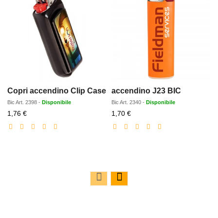
Copri accendino Clip Case
accendino J23 BIC
Bic
Art.
2398
-
Disponibile
Bic
Art.
2340
-
Disponibile
Prezzo
Prezzo
1,76 €
1,70 €
scontato
scontato