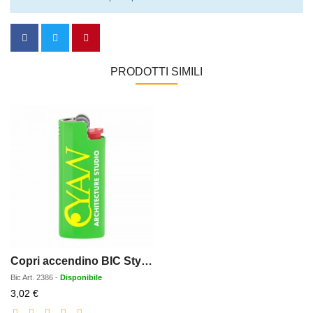
PRODOTTI SIMILI
Copri accendino BIC Styl'it Luxury Case Neon
Bic
Art.
2386
-
Disponibile
Prezzo
3,02 €
scontato