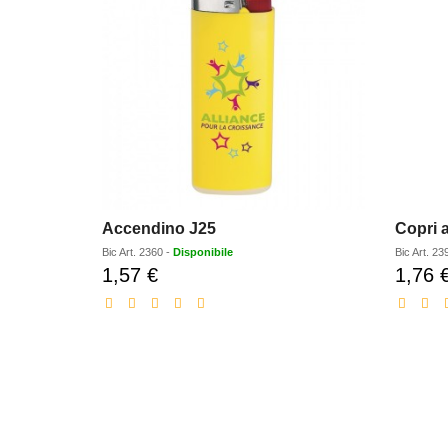
Accendino J25
Copri 
Bic
Art.
2360
-
Disponibile
Bic
Art.
23
1,57 €
1,76 
Prezzo
scontato