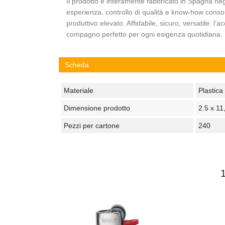
Il prodotto è interamente fabbricato in Spagna neg
esperienza, controllo di qualità e know-how cons
produttivo elevato. Affidabile, sicuro, versatile: l’
compagno perfetto per ogni esigenza quotidiana.
Scheda
Materiale
Plastica
Dimensione prodotto
2.5 x 11
Pezzi per cartone
240