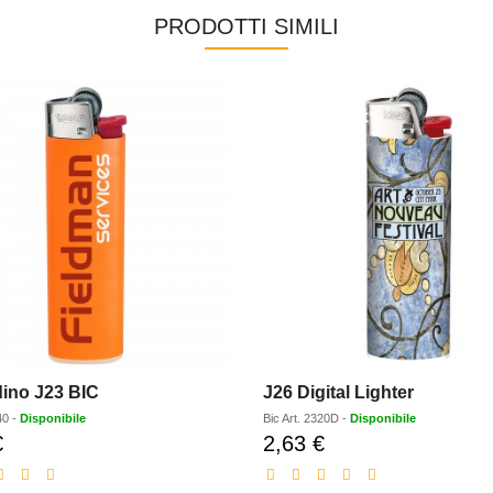
PRODOTTI SIMILI
ino J23 BIC
J26 Digital Lighter
40
-
Disponibile
Bic
Art.
2320D
-
Disponibile
€
2,63 €
Prezzo
Prezzo
scontato
scontato