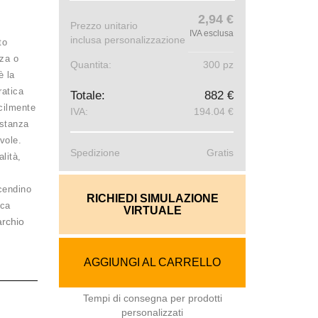
2,94 €
Prezzo unitario
IVA esclusa
inclusa personalizzazione
to
zza o
Quantita:
300 pz
è la
ratica
Totale:
882 €
cilmente
IVA:
194.04 €
istanza
vole.
Spedizione
Gratis
lità,
ccendino
RICHIEDI SIMULAZIONE
rca
VIRTUALE
rchio
AGGIUNGI AL CARRELLO
Tempi di consegna per prodotti
personalizzati