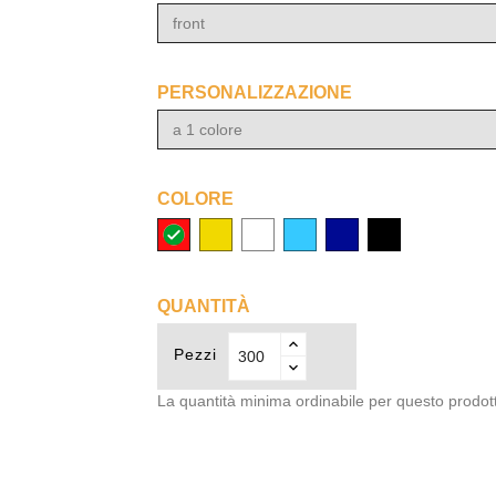
front
PERSONALIZZAZIONE
a 1 colore
COLORE
Rosso
Giallo
Bianco
Azzurro
Blu
Nero
(12)
(01)
(53)
(04)
(02)
QUANTITÀ
Pezzi
La quantità minima ordinabile per questo prodot