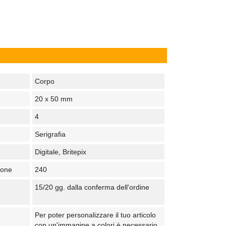
Corpo
20 x 50 mm
4
Serigrafia
Digitale, Britepix
tone
240
15/20 gg. dalla conferma dell'ordine
Per poter personalizzare il tuo articolo
con un'immagine a colori è necessario