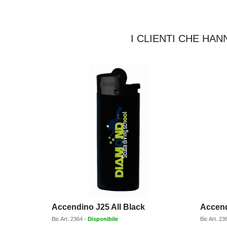
I CLIENTI CHE H
Accendino J25 All Black
Accend
Bic
Art.
2364
-
Disponibile
Bic
Art.
23