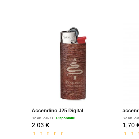
Accendino J25 Digital
accend
Bic
Art.
2360D
-
Disponibile
Bic
Art.
23
2,06 €
1,70 
Prezzo
scontato