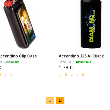
accendino Clip Case
Accendino J25 All Black
98
-
Disponibile
Bic
Art.
2364
-
Disponibile
€
1,78 €
Prezzo
Prezzo
scontato
scontato