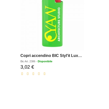
Copri accendino BIC Styl'it Luxury Case Neon
J26 Digit
Bic
Art.
2386
-
Disponibile
Bic
Art.
2320D
3,02 €
2,63 €
Prezzo
Pr
scontato
sc