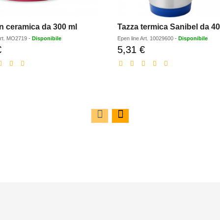
in ceramica da 300 ml
Tazza termica Sanibel da 4
rt.
MO2719
-
Disponibile
Epen line
Art.
10029600
-
Disponibile
€
5,31 €
Prezzo
Prezzo
scontato
scontato