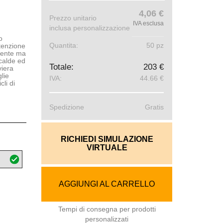
4,06 €
Prezzo unitario
IVA esclusa
inclusa personalizzazione
o
Quantita:
50 pz
ttenzione
stente ma
calde ed
Totale:
203 €
viera
lie
IVA:
44.66 €
li di
Spedizione
Gratis
RICHIEDI SIMULAZIONE
VIRTUALE
AGGIUNGI AL CARRELLO
Tempi di consegna per prodotti
personalizzati