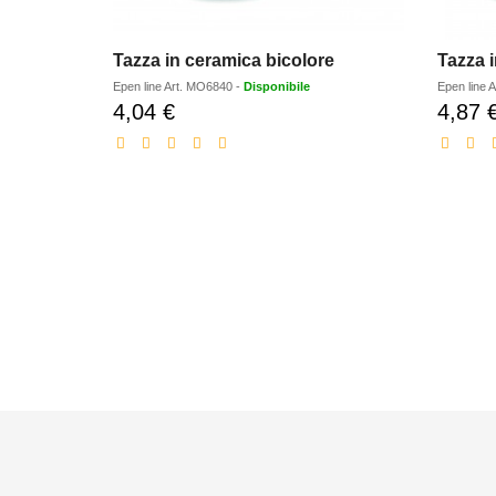
Tazza in ceramica bicolore
Tazza 
Epen line
Art.
MO6840
-
Disponibile
Epen line
A
4,04 €
4,87 
Prezzo
scontato