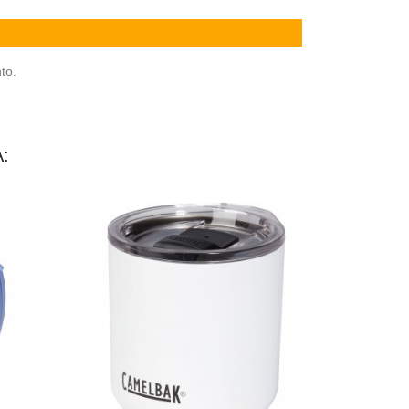
to.
: