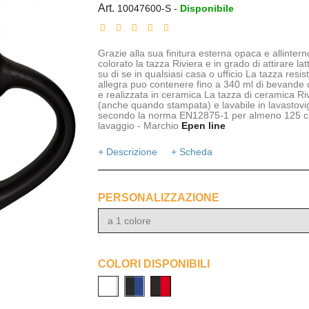
Art.
10047600-S
-
Disponibile
Grazie alla sua finitura esterna opaca e allintern
colorato la tazza Riviera e in grado di attirare la
su di se in qualsiasi casa o ufficio La tazza resi
allegra puo contenere fino a 340 ml di bevande 
e realizzata in ceramica La tazza di ceramica Ri
(anche quando stampata) e lavabile in lavastovig
secondo la norma EN12875-1 per almeno 125 cic
lavaggio - Marchio
Epen line
+ Descrizione
+ Scheda
PERSONALIZZAZIONE
a 1 colore
COLORI DISPONIBILI
nero/bianco
nero/blue
nero/rosso