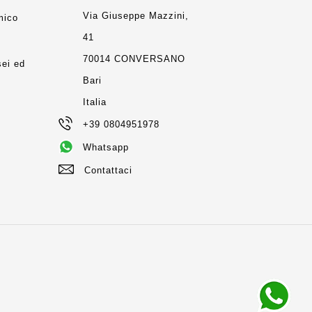
Via Giuseppe Mazzini,
mico
41
m
70014 CONVERSANO
ei ed
Bari
Italia
+39 0804951978
Whatsapp
Contattaci