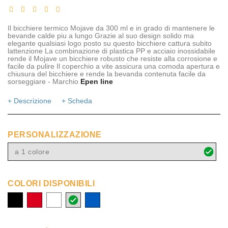
Il bicchiere termico Mojave da 300 ml e in grado di mantenere le
bevande calde piu a lungo Grazie al suo design solido ma
elegante qualsiasi logo posto su questo bicchiere cattura subito
lattenzione La combinazione di plastica PP e acciaio inossidabile
rende il Mojave un bicchiere robusto che resiste alla corrosione e
facile da pulire Il coperchio a vite assicura una comoda apertura e
chiusura del bicchiere e rende la bevanda contenuta facile da
sorseggiare - Marchio
Epen line
+ Descrizione
+ Scheda
PERSONALIZZAZIONE
a 1 colore
COLORI DISPONIBILI
nero
rosso
bianco
argento
blue