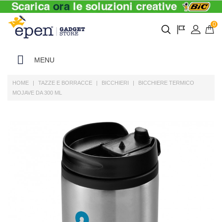
0
MENU
HOME
TAZZE E BORRACCE
BICCHIERI
BICCHIERE TERMICO
MOJAVE DA 300 ML