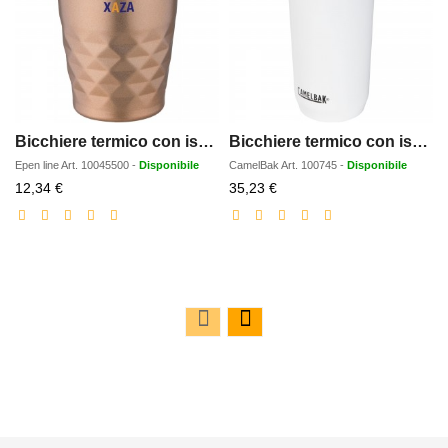
Bicchiere termico con isolamento sottovuoto Geo da 350 ml
Bicchiere termico con isolamento sottovuoto da 600 ml CamelBak Horizon
Epen line
Art.
10045500
-
Disponibile
CamelBak
Art.
100745
-
Disponibile
Prezzo
Prezzo
12,34 €
35,23 €
scontato
scontato