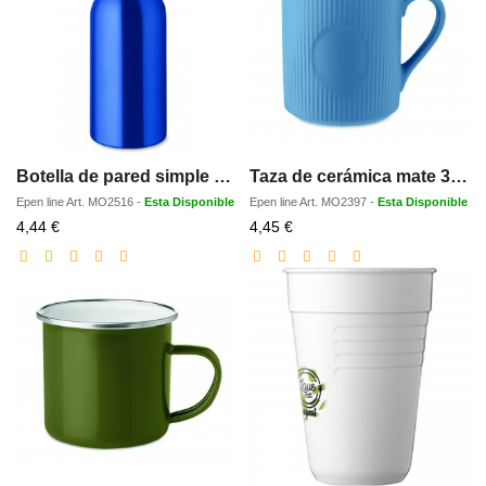
Botella de pared simple 500 ml
Taza de cerámica mate 340 ml
Epen line
Art.
MO2516
-
Esta Disponible
Epen line
Art.
MO2397
-
Esta Disponible
Precio
Precio
4,44 €
4,45 €
con
con
descuento
descuento