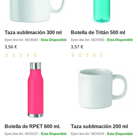
Taza sublimación 300 ml
Botella de Tritán 500 ml
Epen line
Art.
MO8040
-
Esta Disponible
Epen line
Art.
MO9356
-
Esta Disponible
Precio
Precio
3,56 €
3,57 €
con
con
descuento
descuento
Botella de RPET 600 ml.
Taza sublimación 200 ml
Epen line
Art.
MO6237
-
Esta Disponible
Epen line
Art.
MO9244
-
Esta Disponible