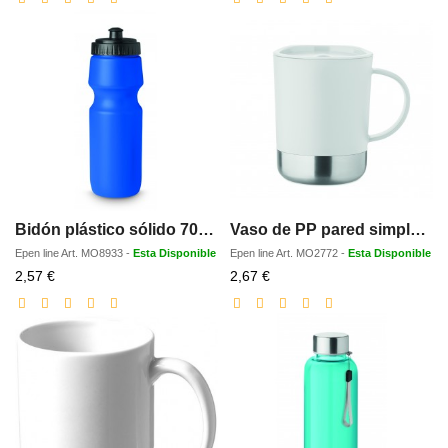
descuento
descuento
Bidón plástico sólido 700ml
Vaso de PP pared simple 300 ml
Epen line
Art.
MO8933
-
Esta Disponible
Epen line
Art.
MO2772
-
Esta Disponible
Precio
Precio
2,57 €
2,67 €
con
con
descuento
descuento