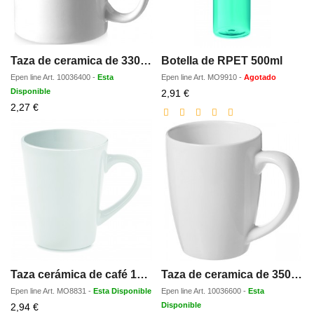
Taza de ceramica de 330 ml Bahia
Botella de RPET 500ml
Epen line
Art.
10036400
-
Esta
Epen line
Art.
MO9910
-
Agotado
Disponible
Precio
2,91 €
Precio
con
2,27 €
con
descuento
descuento
Taza cerámica de café 180 ml
Taza de ceramica de 350 ml Bogota
Epen line
Art.
MO8831
-
Esta Disponible
Epen line
Art.
10036600
-
Esta
Precio
Disponible
2,94 €