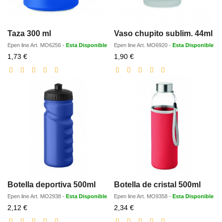
Taza 300 ml
Vaso chupito sublim. 44ml
Epen line
Art.
MO6256
-
Esta Disponible
Epen line
Art.
MO6920
-
Esta Disponible
Precio
Precio
1,73 €
1,90 €
con
con
descuento
descuento
Botella deportiva 500ml
Botella de cristal 500ml
Epen line
Art.
MO2938
-
Esta Disponible
Epen line
Art.
MO9358
-
Esta Disponible
Precio
Precio
2,12 €
2,34 €
con
con