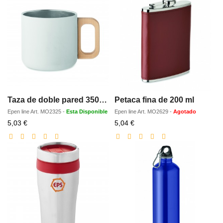
descuento
descuento
Taza de doble pared 350 ml
Petaca fina de 200 ml
Epen line
Art.
MO2325
-
Esta Disponible
Epen line
Art.
MO2629
-
Agotado
Precio
Precio
5,03 €
5,04 €
con
con
descuento
descuento