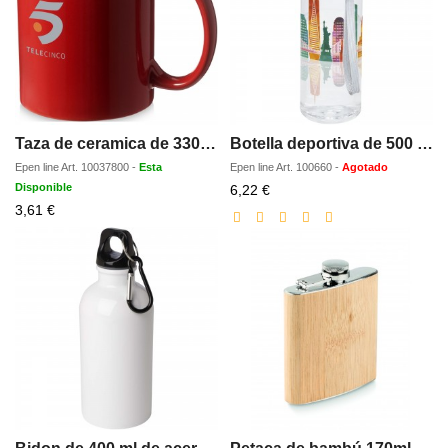
Taza de ceramica de 330 ml Santos
Botella deportiva de 500 ml Thor
Epen line
Art.
10037800
-
Esta
Epen line
Art.
100660
-
Agotado
Disponible
Precio
6,22 €
Precio
con
3,61 €
con
descuento
descuento