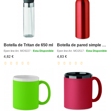
Botella de Tritan de 650 ml
Botella de pared simple 750 ml
Epen line
Art.
MO9227
-
Esta Disponible
Epen line
Art.
MO2517
-
Esta Disponible
Precio
Precio
4,82 €
4,83 €
con
con
descuento
descuento