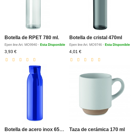
Botella de RPET 780 ml.
Botella de cristal 470ml
Epen line
Art.
MO9940
-
Esta Disponible
Epen line
Art.
MO9746
-
Esta Disponible
Precio
Precio
3,93 €
4,01 €
con
con
descuento
descuento
Botella de acero inox 650 ml
Taza de cerámica 170 ml