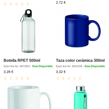
con
Precio
2,72 €
descuento
con
descuento
Botella RPET 500ml
Taza color cerámica 300ml
Epen line
Art.
MO2803
-
Esta Disponible
Epen line
Art.
MO6208
-
Esta Disponible
Precio
Precio
3,28 €
3,32 €
con
con
descuento
descuento