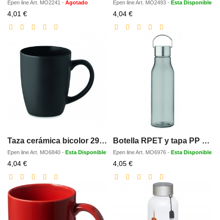
Epen line
Art.
MO2241
-
Agotado
Epen line
Art.
MO2493
-
Esta Disponible
Precio
Precio
4,01 €
4,04 €
con
con
descuento
descuento
Taza cerámica bicolor 290 ml
Botella RPET y tapa PP 600 ml
Epen line
Art.
MO6840
-
Esta Disponible
Epen line
Art.
MO6976
-
Esta Disponible
Precio
Precio
4,04 €
4,05 €
con
con
descuento
descuento