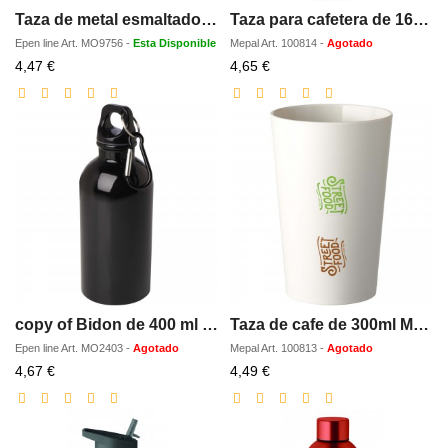
Taza de metal esmaltado 350 ml
Taza para cafetera de 165ml Mepal
Epen line
Art.
MO9756
-
Esta Disponible
Mepal
Art.
100814
-
Agotado
Precio
Precio
4,47 €
4,65 €
con
con
descuento
descuento
copy of Bidon de 400 ml de acero inoxidable con certificado RCS con mosqueton Oregon
Taza de cafe de 300ml Mepal Pro
Epen line
Art.
MO2403
-
Agotado
Mepal
Art.
100813
-
Agotado
Precio
Precio
4,67 €
4,49 €
con
con
descuento
descuento