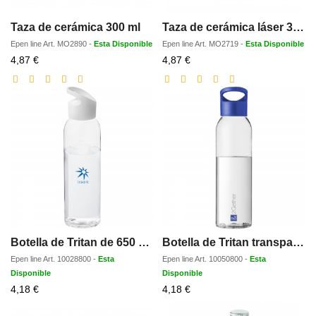
Taza de cerámica 300 ml
Taza de cerámica láser 300 ml
Epen line
Art.
MO2890
-
Esta Disponible
Epen line
Art.
MO2719
-
Esta Disponible
Precio
Precio
4,87 €
4,87 €
con
con
descuento
descuento
Botella de Tritan de 650 ml Sky
Botella de Tritan transparente con tapa de colores de 650 ml Sky
Epen line
Art.
10028800
-
Esta
Epen line
Art.
10050800
-
Esta
Disponible
Disponible
Precio
Precio
4,18 €
4,18 €
con
con