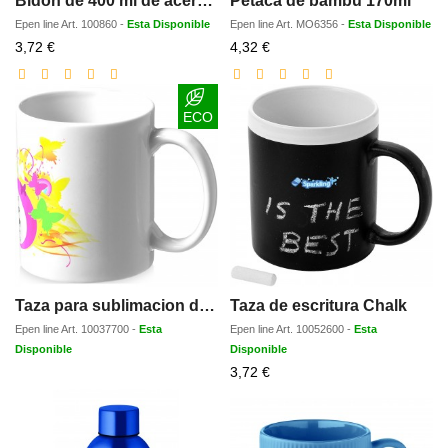
Bidon de 400 ml de acero inoxidable con certificado RCS con mosqueton Oregon
Petaca de bambú 170ml
Epen line
Art.
100860
-
Esta Disponible
Epen line
Art.
MO6356
-
Esta Disponible
Precio
Precio
3,72 €
4,32 €
con
con
descuento
descuento
ECO
Taza para sublimacion de 330 ml Pic
Taza de escritura Chalk
Epen line
Art.
10037700
-
Esta
Epen line
Art.
10052600
-
Esta
Disponible
Disponible
Precio
3,72 €
con
descuento