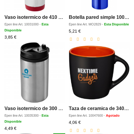
Vaso isotermico de 410 ml Elwood
Botella pared simple 1000 ml
Epen line
Art.
10031000
-
Esta
Epen line
Art.
MO2829
-
Esta Disponible
Disponible
Precio
5,21 €
Precio
con
3,85 €
con
descuento
descuento
Vaso isotermico de 300 ml Mojave
Taza de ceramica de 340 ml Riviera
Epen line
Art.
10035300
-
Esta
Epen line
Art.
10047600
-
Agotado
Disponible
Precio
4,06 €
Precio
con
4,49 €
con
descuento