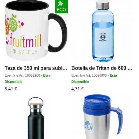
descuento
ECO
Taza de 350 ml para sublimacion con asas e interior de color Pix
Botella de Tritan de 600 ml Spring
Epen line
Art.
10052200
-
Esta
Epen line
Art.
10028900
-
Esta
Disponible
Disponible
Precio
Precio
5,41 €
4,71 €
con
con
descuento
descuento