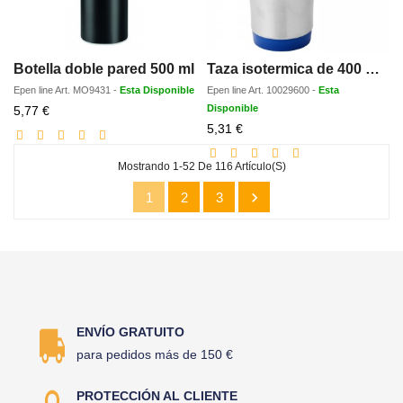
Botella doble pared 500 ml
Taza isotermica de 400 ml Sanibel
Epen line
Art.
MO9431
-
Esta Disponible
Epen line
Art.
10029600
-
Esta
Precio
Disponible
5,77 €
con
Precio
5,31 €
descuento
con
descuento
Mostrando 1-52 De 116 Artículo(s)

1
2
3
ENVÍO GRATUITO
para pedidos más de 150 €
PROTECCIÓN AL CLIENTE