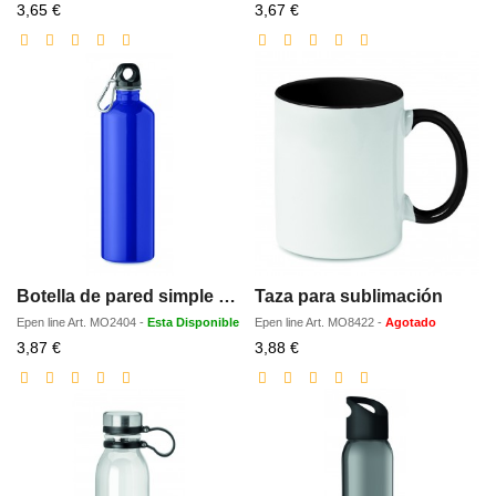
Precio
Precio
3,65 €
3,67 €
con
con
descuento
descuento
Botella de pared simple 750 ml
Taza para sublimación
Epen line
Art.
MO2404
-
Esta Disponible
Epen line
Art.
MO8422
-
Agotado
Precio
Precio
3,87 €
3,88 €
con
con
descuento
descuento