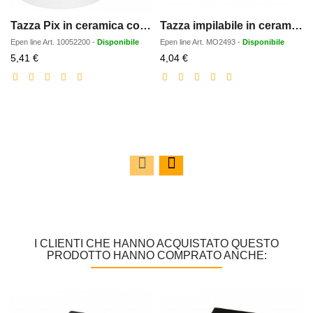
Tazza Pix in ceramica colorata per sublimazione da 330 ml
Tazza impilabile in ceramica da 17
Epen line
Art.
10052200
-
Disponibile
Epen line
Art.
MO2493
-
Disponibile
Prezzo
Prezzo
5,41 €
4,04 €
scontato
scontato
I CLIENTI CHE HANNO ACQUISTATO QUESTO
PRODOTTO HANNO COMPRATO ANCHE: