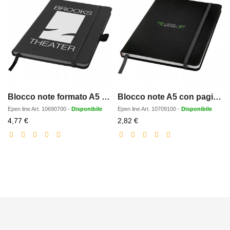
Blocco note formato A5 con copertina rigida Colour-edge
Blocco note A5 con pagine bianche Spectrum
Epen line
Art.
10690700
-
Disponibile
Epen line
Art.
10709100
-
Disponibile
Prezzo
Prezzo
4,77 €
2,82 €
scontato
scontato