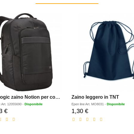
Case Logic zaino Notion per computer portatile da 173 - 29L
Zaino leggero in TNT
c
Art.
12055690
-
Disponibile
Epen line
Art.
MO8031
-
Disponibile
3 €
1,30 €
Prezzo
Prezzo
scontato
scontato