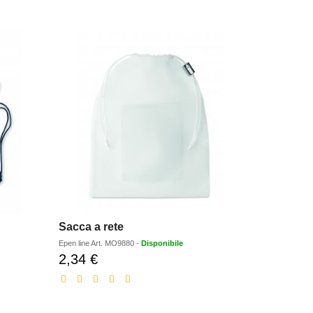
Sacca a rete
Sacca pre
Epen line
Art.
MO9880
-
Disponibile
Epen line
Art.
1
2,34 €
1,33 €
Prezzo
Pr
scontato
sc