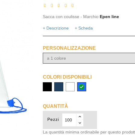
Sacca con coulisse - Marchio
Epen line
+ Descrizione
+ Scheda
PERSONALIZZAZIONE
a 1 colore
COLORI DISPONIBILI
nero
navy
bianco
Blu
royal
QUANTITÀ
Pezzi
La quantità minima ordinabile per questo prodot