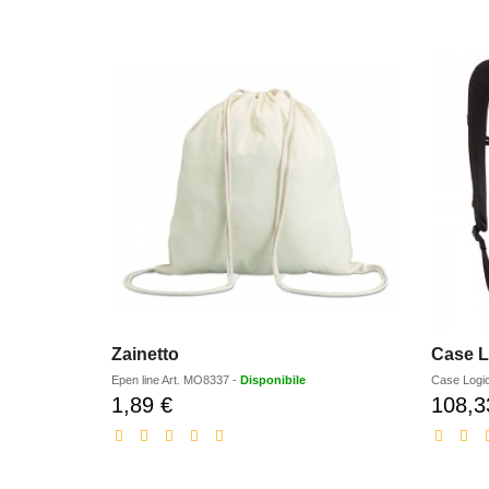
Zainetto
Epen line
Art.
MO8337
-
Disponibile
Case Logi
1,89 €
108,3
Prezzo
scontato