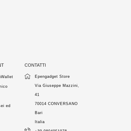
NT
CONTATTI
Epengadget Store
Wallet
Via Giuseppe Mazzini,
mico
41
m
70014 CONVERSANO
ei ed
Bari
Italia