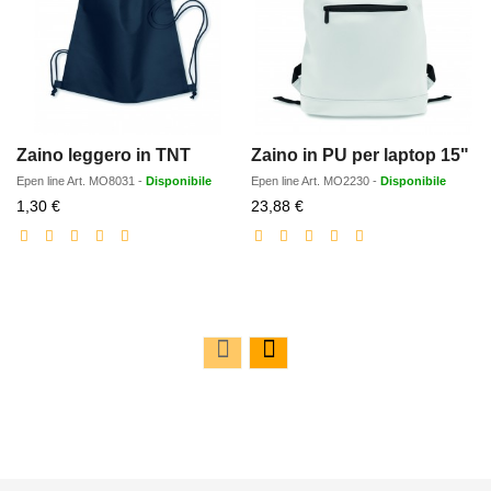
Zaino leggero in TNT
Zaino in PU per laptop 15"
Epen line
Art.
MO8031
-
Disponibile
Epen line
Art.
MO2230
-
Disponibile
Prezzo
Prezzo
1,30 €
23,88 €
scontato
scontato