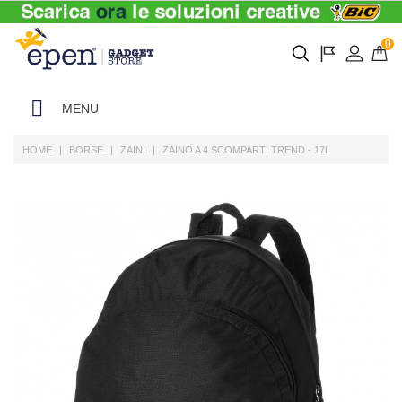
0
MENU
HOME
BORSE
ZAINI
ZAINO A 4 SCOMPARTI TREND - 17L