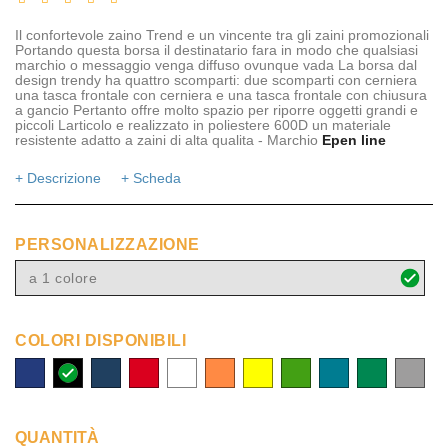
Il confortevole zaino Trend e un vincente tra gli zaini promozionali
Portando questa borsa il destinatario fara in modo che qualsiasi
marchio o messaggio venga diffuso ovunque vada La borsa dal
design trendy ha quattro scomparti: due scomparti con cerniera
una tasca frontale con cerniera e una tasca frontale con chiusura
a gancio Pertanto offre molto spazio per riporre oggetti grandi e
piccoli Larticolo e realizzato in poliestere 600D un materiale
resistente adatto a zaini di alta qualita - Marchio
Epen line
+ Descrizione
+ Scheda
PERSONALIZZAZIONE
a 1 colore
COLORI DISPONIBILI
royal
nero
navy
rosso
bianco
arancio
giallo
verde
azzurro
verde
grigio
blu
acqua
brillante
QUANTITÀ