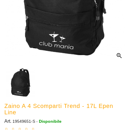

Zaino A 4 Scomparti Trend - 17L Epen
Line
Art.
19549651-S
-
Disponibile