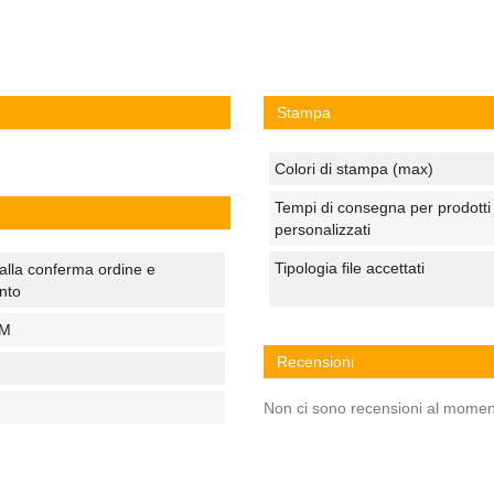
Stampa
Colori di stampa (max)
Tempi di consegna per prodotti
personalizzati
Tipologia file accettati
alla conferma ordine e
nto
CM
Recensioni
Non ci sono recensioni al momen