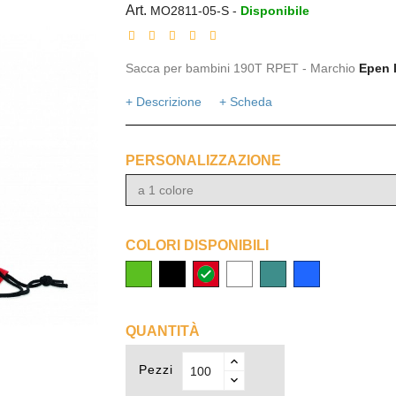
Art.
MO2811-05-S
-
Disponibile
Sacca per bambini 190T RPET - Marchio
Epen 
+ Descrizione
+ Scheda
PERSONALIZZAZIONE
a 1 colore
COLORI DISPONIBILI
lime
nero
rosso
bianco
turchese
Blu
royal
QUANTITÀ
Pezzi