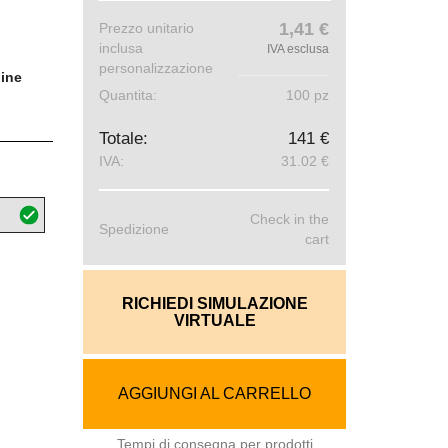
1,41 €
Prezzo unitario
inclusa
IVA esclusa
personalizzazione
line
Quantita:
100 pz
Totale:
141 €
IVA:
31.02 €
Check in the
Spedizione
cart
RICHIEDI SIMULAZIONE
VIRTUALE
AGGIUNGI AL CARRELLO
Tempi di consegna per prodotti