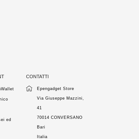
NT
CONTATTI
Epengadget Store
Wallet
Via Giuseppe Mazzini,
mico
41
m
70014 CONVERSANO
ei ed
Bari
Italia