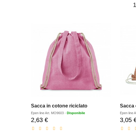
Sacca in cotone riciclato
Sacca 
Epen line
Art.
MO9603
-
Disponibile
Epen line
A
2,63 €
3,05 
Prezzo
scontato