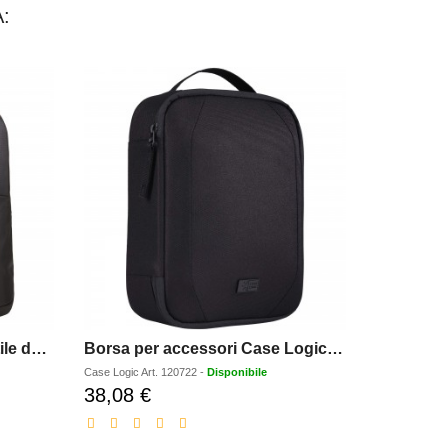
:
Case Logic zaino per portatile da 156 Propel - 20L
Borsa per accessori Case Logic Invigo in materiale riciclato
Case Logic
Art.
120722
-
Disponibile
Case Logic
Art
38,08 €
108,33 
Prezzo
scontato