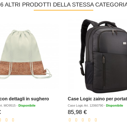
16 ALTRI PRODOTTI DELLA STESSA CATEGORIA
con dettagli in sughero
rt.
MO9515
-
Disponibile
Case Logic
Art.
12060790
-
Disponibile
€
85,98 €
Prezzo
Prezzo
scontato
scontato