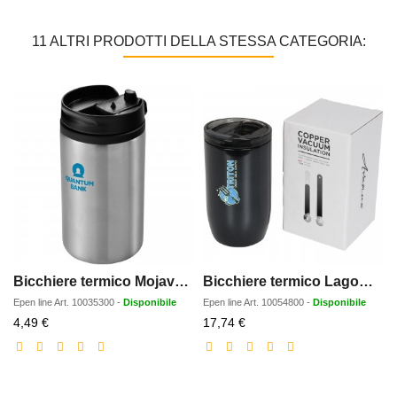
11 ALTRI PRODOTTI DELLA STESSA CATEGORIA:
Bicchiere termico Mojave da 300 ml
Bicchiere termico Lagom con isolamento sottovuoto in rame da 380 ml
Epen line
Art.
10035300
-
Disponibile
Epen line
Art.
10054800
-
Disponibile
Prezzo
Prezzo
4,49 €
17,74 €
scontato
scontato