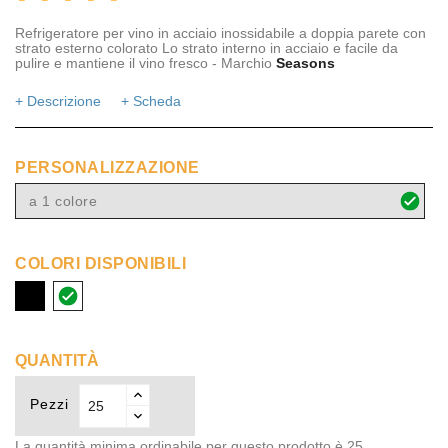
Refrigeratore per vino in acciaio inossidabile a doppia parete con
strato esterno colorato Lo strato interno in acciaio e facile da
pulire e mantiene il vino fresco - Marchio
Seasons
+ Descrizione
+ Scheda
PERSONALIZZAZIONE
a 1 colore
COLORI DISPONIBILI
nero
bianco
QUANTITÀ
Pezzi
La quantità minima ordinabile per questo prodotto è 25.