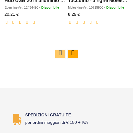
Hub USB 20 in alluminio riciclato RCS Rise
Taccuino - a righe Moleskine Cahier XL
Epen line
Art.
12434490
-
Disponibile
Moleskine
Art.
10715900
-
Disponibile
Prezzo
Prezzo
20,21 €
8,25 €
scontato
scontato
SPEDIZIONI GRATUITE
per ordini maggiori di € 150 + IVA