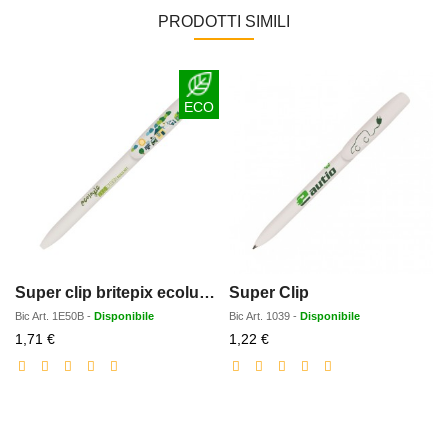
PRODOTTI SIMILI
ECO
Super clip britepix ecolutions
Super Clip
Bic
Art.
1E50B
-
Disponibile
Bic
Art.
1039
-
Disponibile
Prezzo
Prezzo
1,71 €
1,22 €
scontato
scontato