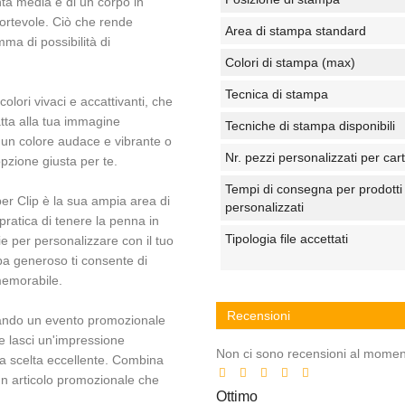
nta media e di un corpo in
nfortevole. Ciò che rende
Area di stampa standard
a di possibilità di
Colori di stampa (max)
Tecnica di stampa
colori vivaci e accattivanti, che
atta alla tua immagine
Tecniche di stampa disponibili
a un colore audace e vibrante o
Nr. pezzi personalizzati per car
pzione giusta per te.
Tempi di consegna per prodotti
per Clip è la sua ampia area di
personalizzati
pratica di tenere la penna in
Tipologia file accettati
e per personalizzare con il tuo
a generoso ti consente di
 memorabile.
Recensioni
zzando un evento promozionale
 lasci un'impressione
Non ci sono recensioni al momen
na scelta eccellente. Combina
 un articolo promozionale che
Ottimo