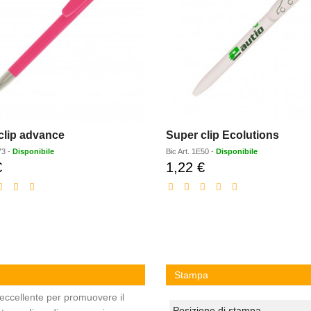
clip advance
Super clip Ecolutions
73
-
Disponibile
Bic
Art.
1E50
-
Disponibile
€
1,22 €
Prezzo
Prezzo
scontato
scontato
Stampa
eccellente per promuovere il
Posizione di stampa