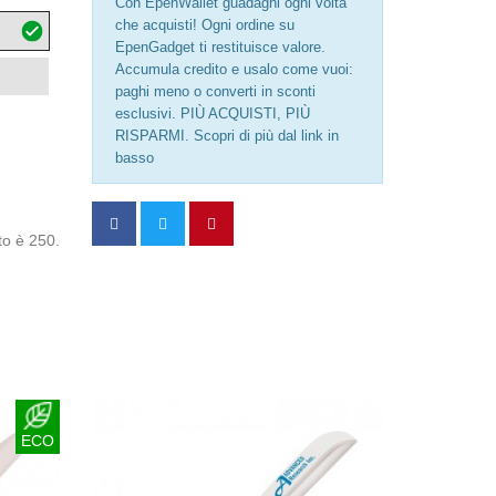
Con EpenWallet guadagni ogni volta
che acquisti! Ogni ordine su
EpenGadget ti restituisce valore.
Accumula credito e usalo come vuoi:
paghi meno o converti in sconti
esclusivi. PIÙ ACQUISTI, PIÙ
RISPARMI. Scopri di più dal link in
basso
to è 250.
ECO