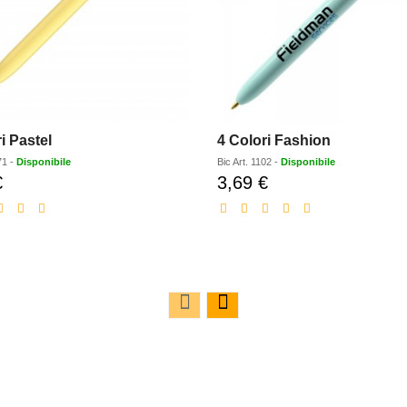
i Pastel
4 Colori Fashion
71
-
Disponibile
Bic
Art.
1102
-
Disponibile
€
3,69 €
Prezzo
Prezzo
scontato
scontato