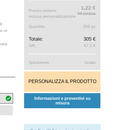
1,22 €
Prezzo unitario
IVA esclusa
inclusa personalizzazione
li
Quantita:
250 pz
o in
Totale:
305 €
esta
IVA:
67.1 €
Spedizione
Gratis
PERSONALIZZA IL PRODOTTO
Informazioni e preventivi su
misura