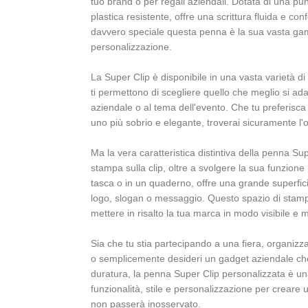
tuo brand o per regali aziendali. Dotata di una pu
plastica resistente, offre una scrittura fluida e co
davvero speciale questa penna è la sua vasta gamm
personalizzazione.
La Super Clip è disponibile in una vasta varietà di 
ti permettono di scegliere quello che meglio si ad
aziendale o al tema dell'evento. Che tu preferisc
uno più sobrio e elegante, troverai sicuramente l'o
Ma la vera caratteristica distintiva della penna Su
stampa sulla clip, oltre a svolgere la sua funzione 
tasca o in un quaderno, offre una grande superfici
logo, slogan o messaggio. Questo spazio di stamp
mettere in risalto la tua marca in modo visibile e
Sia che tu stia partecipando a una fiera, organi
o semplicemente desideri un gadget aziendale che
duratura, la penna Super Clip personalizzata è u
funzionalità, stile e personalizzazione per creare
non passerà inosservato.