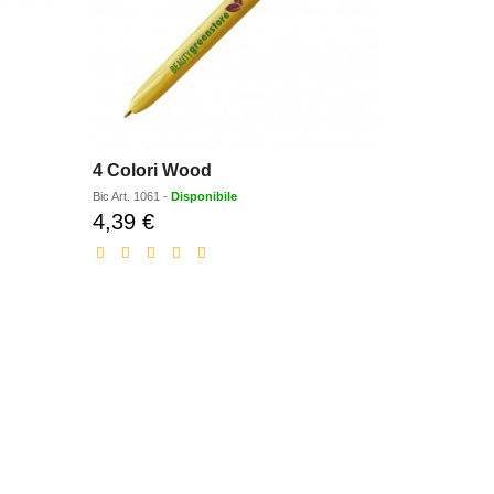
4 Colori Wood
Wide Body
Bic
Art.
1061
-
Disponibile
Bic
Art.
1893
-
4,39 €
1,32 €
Prezzo
Pr
scontato
sc