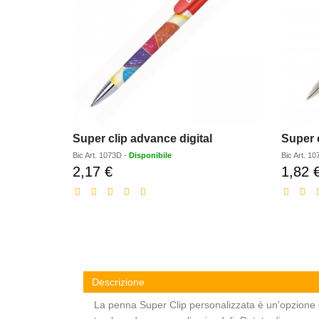
Super clip advance digital
Super 
Bic
Art.
1073D
-
Disponibile
Bic
Art.
10
2,17 €
1,82 
Prezzo
scontato
Descrizione
La penna Super Clip personalizzata è un'opzione 