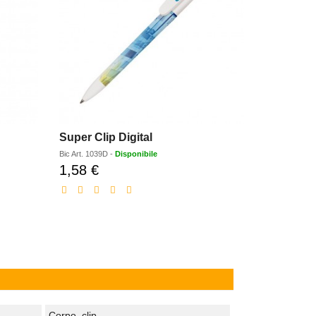
Super Clip Digital
Bic
Art.
1039D
-
Disponibile
1,58 €
Prezzo
scontato
Corpo, clip