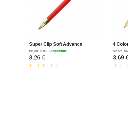
Super Clip Soft Advance
4 Color
Bic
Art.
1085
-
Disponibile
Bic
Art.
10
3,26 €
3,69 
Prezzo
scontato