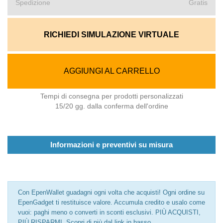
Spedizione
Gratis
RICHIEDI SIMULAZIONE VIRTUALE
AGGIUNGI AL CARRELLO
Tempi di consegna per prodotti personalizzati
15/20 gg. dalla conferma dell'ordine
Informazioni e preventivi su misura
Con EpenWallet guadagni ogni volta che acquisti! Ogni ordine su
EpenGadget ti restituisce valore. Accumula credito e usalo come
vuoi: paghi meno o converti in sconti esclusivi. PIÙ ACQUISTI,
PIÙ RISPARMI. Scopri di più dal link in basso