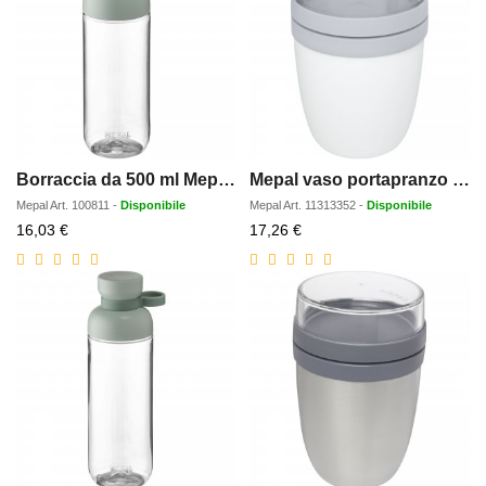
Borraccia da 500 ml Mepal Vita
Mepal vaso portapranzo Ellipse da 500 + 200 ml
Mepal
Art.
100811
-
Disponibile
Mepal
Art.
11313352
-
Disponibile
Prezzo
Prezzo
16,03 €
17,26 €
scontato
scontato