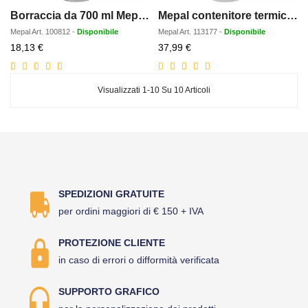
Borraccia da 700 ml Mepal Vita
Mepal contenitore termico portapranzo Ellipse
Mepal
Art.
100812
-
Disponibile
Mepal
Art.
113177
-
Disponibile
Prezzo
Prezzo
18,13 €
37,99 €
scontato
scontato
Visualizzati 1-10 Su 10 Articoli
SPEDIZIONI GRATUITE
per ordini maggiori di € 150 + IVA
PROTEZIONE CLIENTE
in caso di errori o difformità verificata
SUPPORTO GRAFICO