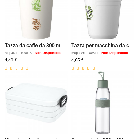
Tazza da caffe da 300 ml Mepal Pro
Tazza per macchina da caffe da 165 ml Mepal
Mepal
Art.
100813
-
Non Disponibile
Mepal
Art.
100814
-
Non Disponibile
Prezzo
Prezzo
4,49 €
4,65 €
scontato
scontato