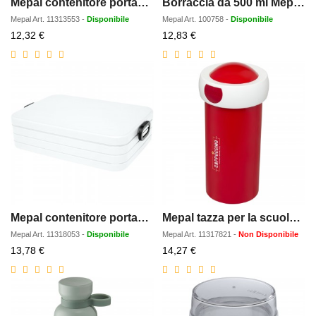
Mepal contenitore portapranzo a settori Take-a-break da 900 ml
Borraccia da 500 ml Mepal Ellipse
Mepal
Art.
11313553
-
Disponibile
Mepal
Art.
100758
-
Disponibile
Prezzo
Prezzo
12,32 €
12,83 €
scontato
scontato
Mepal contenitore portapranzo di grandi dimensioni Take-a-break da 1500 ml
Mepal tazza per la scuola Campus
Mepal
Art.
11318053
-
Disponibile
Mepal
Art.
11317821
-
Non Disponibile
Prezzo
Prezzo
13,78 €
14,27 €
scontato
scontato