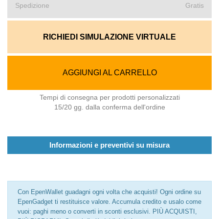
Spedizione
Gratis
RICHIEDI SIMULAZIONE VIRTUALE
AGGIUNGI AL CARRELLO
Tempi di consegna per prodotti personalizzati
15/20 gg. dalla conferma dell'ordine
Informazioni e preventivi su misura
Con EpenWallet guadagni ogni volta che acquisti! Ogni ordine su
EpenGadget ti restituisce valore. Accumula credito e usalo come
vuoi: paghi meno o converti in sconti esclusivi. PIÙ ACQUISTI,