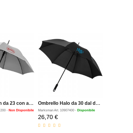
Ombrello Arch da 23 con apertura automatica
Ombrello Halo da 30 dal design esclusivo
7200
-
Non Disponibile
Marksman
Art.
10907400
-
Disponibile
26,70 €
o
Prezzo
ato
scontato