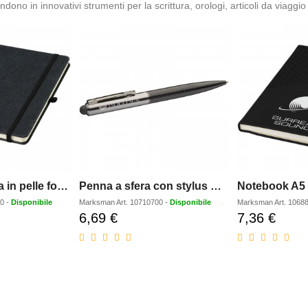
o in innovativi strumenti per la scrittura, orologi, articoli da viaggio e
Taccuino Atlana in pelle formato A5
Penna a sfera con stylus Dash
Notebook A5
00
-
Disponibile
Marksman
Art.
10710700
-
Disponibile
Marksman
Art.
1068
6,69 €
7,36 €
Prezzo
Prezzo
scontato
scontat