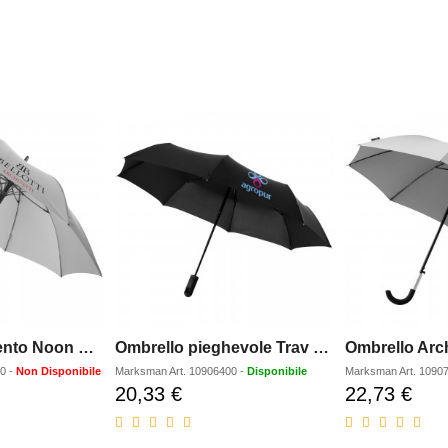
Ombrello antivento Noon da 23 con apertura automatica
Ombrello pieghevole Trav da 215 con chiusura/apertura automatica
00
-
Non Disponibile
Marksman
Art.
10906400
-
Disponibile
Marksman
Art.
1090
20,33 €
22,73 €
Prezzo
Prezz
o
scontato
scont