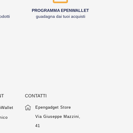
PROGRAMMA EPENWALLET
odotti
guadagna dai tuoi acquisti
NT
CONTATTI
Epengadget Store
Wallet
Via Giuseppe Mazzini,
mico
41
m