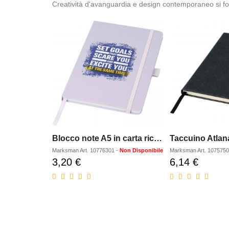
Creatività d'avanguardia e design contemporaneo si fondon
Blocco note A5 in carta riciclata con cover in PET riciclato Honua
Marksman
Art.
10776301
-
Non Disponibile
Marksman
Art.
107575
3,20 €
6,14 €
Prezzo
Prezzo
scontato
scontato