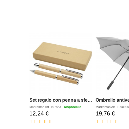
Set regalo con penna a sfera e penna roller in alluminio riciclato Apolys
Marksman
Art.
107833
-
Disponibile
Marksman
Art.
109092
12,24 €
19,76 €
Prezzo
Prezzo
scontato
scontat