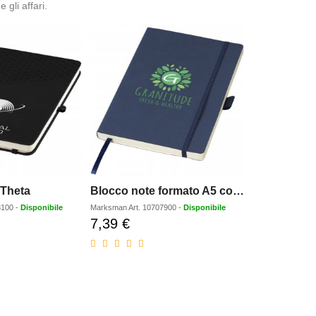
 gli affari.
 Theta
Blocco note formato A5 con copertina morbida Revello
8100
-
Disponibile
Marksman
Art.
10707900
-
Disponibile
7,39 €
Prezzo
o
scontato